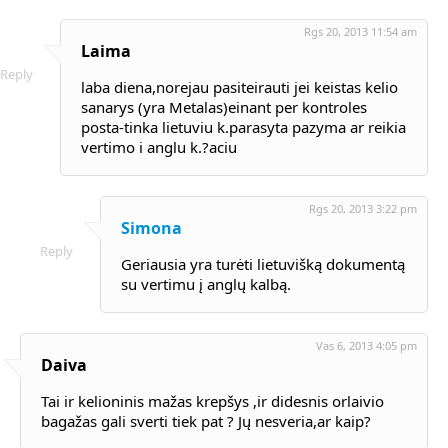
Rgs 20, 2013 11:54 am
Laima
Reply
laba diena,norejau pasiteirauti jei keistas kelio
sanarys (yra Metalas)einant per kontroles
posta-tinka lietuviu k.parasyta pazyma ar reikia
vertimo i anglu k.?aciu
Rgs 20, 2013 3:22 pm
Simona
Reply
Geriausia yra turėti lietuvišką dokumentą
su vertimu į anglų kalbą.
Vas 6, 2013 4:05 pm
Daiva
Tai ir kelioninis mažas krepšys ,ir didesnis orlaivio
bagažas gali sverti tiek pat ? Jų nesveria,ar kaip?