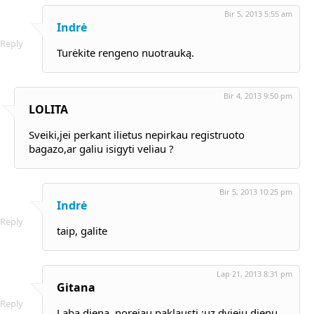
Bir 5, 2013 5:55 am
Indrė
Reply
Turėkite rengeno nuotrauką.
Bir 4, 2013 9:50 pm
LOLITA
Sveiki,jei perkant ilietus nepirkau registruoto
bagazo,ar galiu isigyti veliau ?
Bir 5, 2013 10:25 pm
Indrė
Reply
taip, galite
Lap 21, 2013 8:31 pm
Gitana
Reply
Laba diena ,norejau paklausti ;uz dvieju dienu