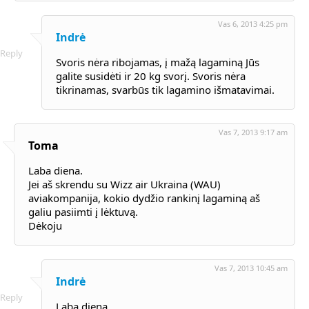
Vas 6, 2013 4:25 pm
Indrė
Reply
Svoris nėra ribojamas, į mažą lagaminą Jūs
galite susidėti ir 20 kg svorį. Svoris nėra
tikrinamas, svarbūs tik lagamino išmatavimai.
Vas 7, 2013 9:17 am
Toma
Laba diena.
Jei aš skrendu su Wizz air Ukraina (WAU)
aviakompanija, kokio dydžio rankinį lagaminą aš
galiu pasiimti į lėktuvą.
Dėkoju
Vas 7, 2013 10:45 am
Indrė
Reply
Laba diena,