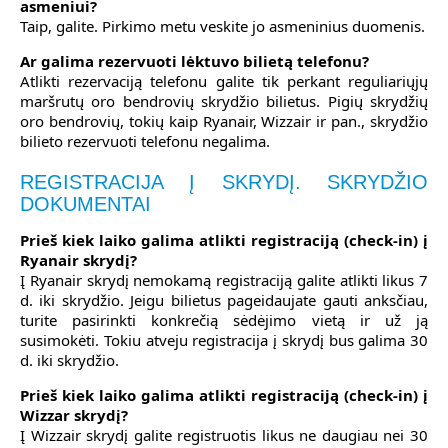
asmeniui?
Taip, galite. Pirkimo metu veskite jo asmeninius duomenis.
Ar galima rezervuoti lėktuvo bilietą telefonu?
Atlikti rezervaciją telefonu galite tik perkant reguliariųjų
maršrutų oro bendrovių skrydžio bilietus. Pigių skrydžių
oro bendrovių, tokių kaip Ryanair, Wizzair ir pan., skrydžio
bilieto rezervuoti telefonu negalima.
REGISTRACIJA Į SKRYDĮ. SKRYDŽIO
DOKUMENTAI
Prieš kiek laiko galima atlikti registraciją (check-in) į
Ryanair skrydį?
Į Ryanair skrydį nemokamą registraciją galite atlikti likus 7
d. iki skrydžio. Jeigu bilietus pageidaujate gauti anksčiau,
turite pasirinkti konkrečią sėdėjimo vietą ir už ją
susimokėti. Tokiu atveju registracija į skrydį bus galima 30
d. iki skrydžio.
Prieš kiek laiko galima atlikti registraciją (check-in) į
Wizzar skrydį?
Į Wizzair skrydį galite registruotis likus ne daugiau nei 30