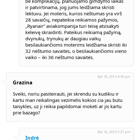
be komplikacijų, planuojamo gimdymo laikas
ir patvirtinama, jog jums leidžiama skristi
lėktuvu. Jei moteris, kurios nėštumas yra virš
28 savaičių, nepateikia reikiamos pažymos,
„Ryanair“ aviakompanija turi teisę atsisakyti
keleivę skraidinti. Pateikus reikiamą pažymą,
dvynukų, trynukų ar daugiau vaikų
besilaukiančioms moterims leidžiama skristi iki
32 nėštumo savaitės, o besilaukiančioms vieno
vaiko – iki 36 nėštumo savaitės.
Bal 18, 2013 4:36 pm
Grazina
Sveiki, noriu pasiteirauti, jei skrendu su kudikiu ir
kartu man reikalingas vezimelis kokios cia jau butu
taisykles, uz ji reikia papildomai moketi ar jis kartu
prie bazago?
Bal 18, 2013 5:51 pm
Indrė