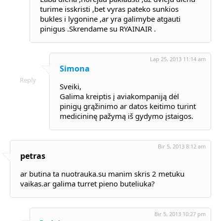
turime isskristi ,bet vyras pateko sunkios
bukles i lygonine ,ar yra galimybe atgauti
pinigus .Skrendame su RYAINAIR .
Lap 25, 2013 11:14 am
Simona
Reply
Sveiki,
Galima kreiptis į aviakompaniją dėl
pinigų grąžinimo ar datos keitimo turint
medicininę pažymą iš gydymo įstaigos.
Bir 5, 2013 8:12 am
petras
ar butina ta nuotrauka.su manim skris 2 metuku
vaikas.ar galima turret pieno buteliuka?
Bir 5, 2013 10:27 pm