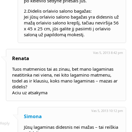
po keleivio sėdyne priešais jus.
2.Didelis orlaivio salono bagažas:
Jei jūsų orlaivio salono bagažas yra didesnis už
mažą orlaivio salono krepšį, tačiau neviršija 56
x 45 x 25 cm, jūs galite jį pasiimti į orlaivio
saloną už papildomą mokestį.
Vas 5, 2013 8:42 pm
Renata
Tuos matmenios tai as zinau, bet mano lagaminas
neatitinka nei viena, nei kito lagamino matmenu,
todel as ir klausiu, koks mano lagaminas – mazas ar
didelis?
Aciu uz atsakyma
Vas 5, 2013 10:12 pm
Simona
Reply
Jūsų lagaminas didesnis nei mažas – tai reiškia