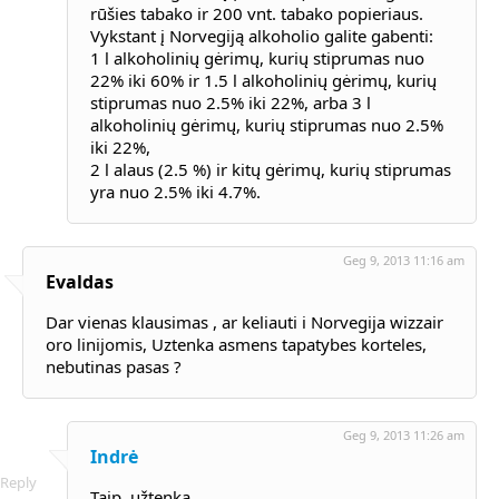
rūšies tabako ir 200 vnt. tabako popieriaus.
Vykstant į Norvegiją alkoholio galite gabenti:
1 l alkoholinių gėrimų, kurių stiprumas nuo
22% iki 60% ir 1.5 l alkoholinių gėrimų, kurių
stiprumas nuo 2.5% iki 22%, arba 3 l
alkoholinių gėrimų, kurių stiprumas nuo 2.5%
iki 22%,
2 l alaus (2.5 %) ir kitų gėrimų, kurių stiprumas
yra nuo 2.5% iki 4.7%.
Geg 9, 2013 11:16 am
Evaldas
Dar vienas klausimas , ar keliauti i Norvegija wizzair
oro linijomis, Uztenka asmens tapatybes korteles,
nebutinas pasas ?
Geg 9, 2013 11:26 am
Indrė
Reply
Taip, užtenka