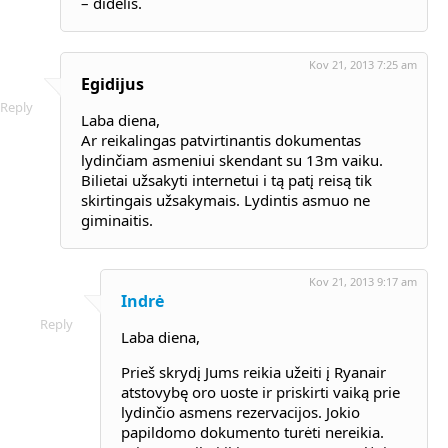
– didelis.
Kov 21, 2013 7:25 am
Egidijus
Reply
Laba diena,
Ar reikalingas patvirtinantis dokumentas
lydinčiam asmeniui skendant su 13m vaiku.
Bilietai užsakyti internetui i tą patį reisą tik
skirtingais užsakymais. Lydintis asmuo ne
giminaitis.
Kov 21, 2013 9:17 am
Indrė
Reply
Laba diena,
Prieš skrydį Jums reikia užeiti į Ryanair
atstovybę oro uoste ir priskirti vaiką prie
lydinčio asmens rezervacijos. Jokio
papildomo dokumento turėti nereikia.