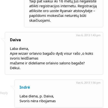
Taip pat vaikui iki 16 metų Jus negalėsite
atlikti registracijos internetu. Registraciją
atliksite oro uoste Ryanair atstovybėje –
papildomi mokesčiai neturėtų būti
skaičiuojami.
Vas 6, 2013 1:43 pm
Daiva
Laba diena,
Apie wizair orlaivio bagažo dydį visur rašo ,o koks
svoris leidžiamas
mažame ir dideliame orlaivio salono bagaže?
Dėkui.
Vas 6, 2013 1:56 pm
Indrė
Reply
Laba diena, p. Daiva,
Svoris nėra ribojamas