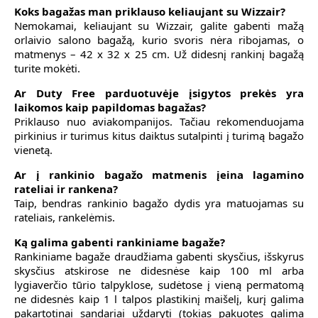
Koks bagažas man priklauso keliaujant su Wizzair?
Nemokamai, keliaujant su Wizzair, galite gabenti mažą
orlaivio salono bagažą, kurio svoris nėra ribojamas, o
matmenys – 42 x 32 x 25 cm. Už didesnį rankinį bagažą
turite mokėti.
Ar Duty Free parduotuvėje įsigytos prekės yra
laikomos kaip papildomas bagažas?
Priklauso nuo aviakompanijos. Tačiau rekomenduojama
pirkinius ir turimus kitus daiktus sutalpinti į turimą bagažo
vienetą.
Ar į rankinio bagažo matmenis įeina lagamino
rateliai ir rankena?
Taip, bendras rankinio bagažo dydis yra matuojamas su
rateliais, rankelėmis.
Ką galima gabenti rankiniame bagaže?
Rankiniame bagaže draudžiama gabenti skysčius, išskyrus
skysčius atskirose ne didesnėse kaip 100 ml arba
lygiaverčio tūrio talpyklose, sudėtose į vieną permatomą
ne didesnės kaip 1 l talpos plastikinį maišelį, kurį galima
pakartotinai sandariai uždaryti (tokias pakuotes galima