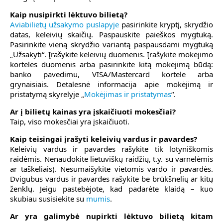
Kaip nusipirkti lėktuvo bilietą?
Aviabilietų užsakymo puslapyje
pasirinkite kryptį, skrydžio
datas, keleivių skaičių. Paspauskite paieškos mygtuką.
Pasirinkite vieną skrydžio variantą paspausdami mygtuką
„Užsakyti“. Įrašykite keleivių duomenis. Įrašykite mokėjimo
kortelės duomenis arba pasirinkite kitą mokėjimą būdą:
banko pavedimu, VISA/Mastercard kortele arba
grynaisiais. Detalesnė informacija apie mokėjimą ir
pristatymą skyrelyje „
Mokėjimas ir pristatymas
“.
Ar į bilietų kainas yra įskaičiuoti mokesčiai?
Taip, viso mokesčiai yra įskaičiuoti.
Kaip teisingai įrašyti keleivių vardus ir pavardes?
Keleivių vardus ir pavardes rašykite tik lotyniškomis
raidėmis. Nenaudokite lietuviškų raidžių, t.y. su varnelėmis
ar taškeliais). Nesumaišykite vietomis vardo ir pavardės.
Dvigubus vardus ir pavardes rašykite be brūkšnelių ar kitų
ženklų. Jeigu pastebėjote, kad padarėte klaidą – kuo
skubiau susisiekite su
mumis
.
Ar yra galimybė nupirkti lėktuvo bilietą kitam