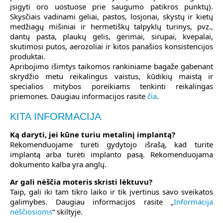
įsigyti oro uostuose prie saugumo patikros punktų).
Skysčiais vadinami geliai, pastos, losjonai, skystų ir kietų
medžiagų mišiniai ir hermetiškų talpyklų turinys, pvz.,
dantų pasta, plaukų gelis, gėrimai, sirupai, kvepalai,
skutimosi putos, aerozoliai ir kitos panašios konsistencijos
produktai.
Apribojimo išimtys taikomos rankiniame bagaže gabenant
skrydžio metu reikalingus vaistus, kūdikių maistą ir
specialios mitybos poreikiams tenkinti reikalingas
priemones. Daugiau informacijos rasite
čia
.
KITA INFORMACIJA
Ką daryti, jei kūne turiu metalinį implantą?
Rekomenduojame turėti gydytojo išrašą, kad turite
implantą arba turėti implanto pasą. Rekomenduojama
dokumento kalba yra anglų.
Ar gali nėščia moteris skristi lėktuvu?
Taip, gali iki tam tikro laiko ir tik įvertinus savo sveikatos
galimybes. Daugiau informacijos rasite „
Informacija
nėščiosioms
“ skiltyje.