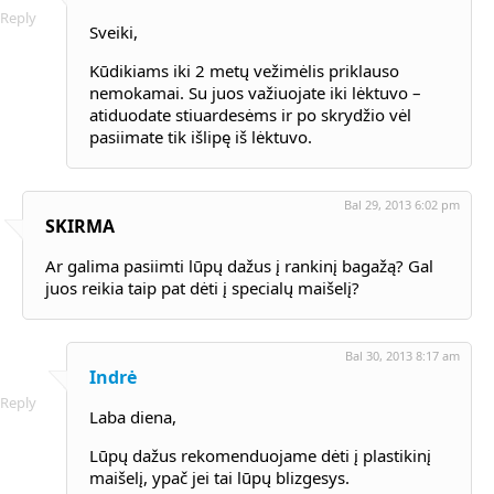
Reply
Sveiki,
Kūdikiams iki 2 metų vežimėlis priklauso
nemokamai. Su juos važiuojate iki lėktuvo –
atiduodate stiuardesėms ir po skrydžio vėl
pasiimate tik išlipę iš lėktuvo.
Bal 29, 2013 6:02 pm
SKIRMA
Ar galima pasiimti lūpų dažus į rankinį bagažą? Gal
juos reikia taip pat dėti į specialų maišelį?
Bal 30, 2013 8:17 am
Indrė
Reply
Laba diena,
Lūpų dažus rekomenduojame dėti į plastikinį
maišelį, ypač jei tai lūpų blizgesys.