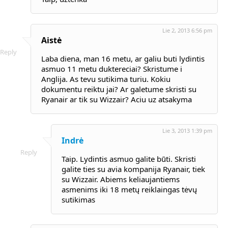
Lie 2, 2013 6:56 pm
Aistė
Reply
Laba diena, man 16 metu, ar galiu buti lydintis
asmuo 11 metu duktereciai? Skristume i
Anglija. As tevu sutikima turiu. Kokiu
dokumentu reiktu jai? Ar galetume skristi su
Ryanair ar tik su Wizzair? Aciu uz atsakyma
Lie 3, 2013 1:39 pm
Indrė
Reply
Taip. Lydintis asmuo galite būti. Skristi
galite ties su avia kompanija Ryanair, tiek
su Wizzair. Abiems keliaujantiems
asmenims iki 18 metų reiklaingas tėvų
sutikimas