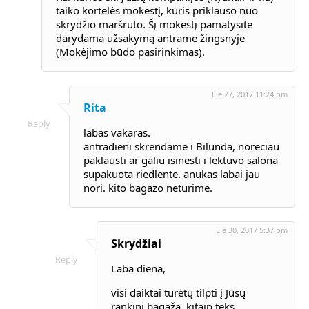
taiko kortelės mokestį, kuris priklauso nuo
skrydžio maršruto. Šį mokestį pamatysite
darydama užsakymą antrame žingsnyje
(Mokėjimo būdo pasirinkimas).
Lie 27, 2017 11:24 pm
Rita
Reply
labas vakaras.
antradieni skrendame i Bilunda, noreciau
paklausti ar galiu isinesti i lektuvo salona
supakuota riedlente. anukas labai jau
nori. kito bagazo neturime.
Lie 30, 2017 5:37 pm
Skrydžiai
Reply
Laba diena,
visi daiktai turėtų tilpti į Jūsų
rankinį bagažą, kitaip teks