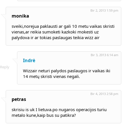
Bir 2, 2013 1:59 pm
monika
sveiki,norejua paklausti ar gali 10 metu vaikas skristi
vienas,ar reikia sumoketi kazkoki mokesti uz
palydova ir ar tokias paslaugas teikia wizz air
Bir 3, 2013 6:14 am
Indrė
Reply
Wizzair neturi palydos paslaugos ir vaikas iki
14 metų skristi vienas negali.
Bir 4, 2013 2:58 pm
petras
skrisiu is uk I lietuva.po nugaros operacijos turiu
metalo kune,kaip bus su patikra?