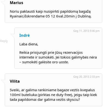
Marius
Noriu paklausti kaip nusipirkti papildomą bagažą
Ryainair,išskrendame 05 12 6val.20min į Dubliną.
Geg 11, 2013 9:46 pm
Indrė
Reply
Laba diena,
Reikia prisijungti prie Jūsų rezervacijos
internete ir sumokėti. Jei tokios galimybės nėra
– sumokėti galėsite oro uoste.
Geg 20, 2013 2:33 pm
Vilita
Sveiki, ar galima rankiniame bagaze veztis kvepalus
100ml buteliuka (pirktas ne duty free), jeigu taip kiek
tada papildomai dar galima veztis skysciu?