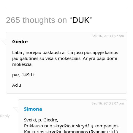
265 thoughts on “
DUK
”
Sau 16, 2013 1:57 pm
Giedre
Laba , norejau paklausti ar cia jusu puslapyje kainos
jau galutines su visais mokesciais. Ar yra papildomi
mokesciai
pvz, 149 Lt
Aciu
Sau 16, 2013 2:07 pm
Simona
Reply
Sveiki, p. Giedre,
Priklauso nuo skrydžio ir skrydžių kompanijos.
Kai kurios skrydžių kompanijos (Ryanair ir kt.)