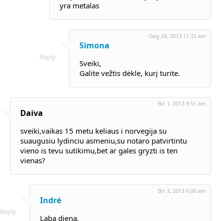
yra metalas
Geg 24, 2013 11:32 am
Simona
Reply
Sveiki,
Galite vežtis dėkle, kurį turite.
Bir 1, 2013 9:51 am
Daiva
sveiki,vaikas 15 metu keliaus i norvegija su
suaugusiu lydinciu asmeniu,su notaro patvirtintu
vieno is tevu sutikimu,bet ar gales gryzti is ten
vienas?
Bir 3, 2013 6:06 am
Indrė
Reply
Laba diena,