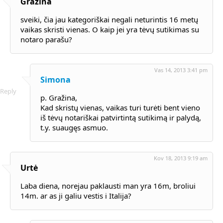
Grazina
sveiki, čia jau kategoriškai negali neturintis 16 metų
vaikas skristi vienas. O kaip jei yra tėvų sutikimas su
notaro parašu?
Vas 14, 2013 3:41 pm
Simona
Reply
p. Gražina,
Kad skristų vienas, vaikas turi turėti bent vieno
iš tėvų notariškai patvirtintą sutikimą ir palydą,
t.y. suaugęs asmuo.
Kov 18, 2013 9:19 am
Urtė
Laba diena, norejau paklausti man yra 16m, broliui
14m. ar as ji galiu vestis i Italija?