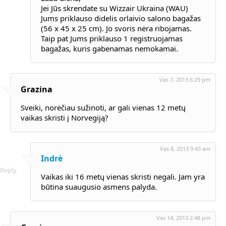
Jei Jūs skrendate su Wizzair Ukraina (WAU)
Jums priklauso didelis orlaivio salono bagažas
(56 x 45 x 25 cm). Jo svoris nėra ribojamas.
Taip pat Jums priklauso 1 registruojamas
bagažas, kuris gabenamas nemokamai.
Vas 7, 2013 6:29 pm
Grazina
Sveiki, norėčiau sužinoti, ar gali vienas 12 metų
vaikas skristi į Norvegiją?
Vas 8, 2013 9:43 am
Indrė
Reply
Vaikas iki 16 metų vienas skristi negali. Jam yra
būtina suaugusio asmens palyda.
Vas 14, 2013 2:48 pm