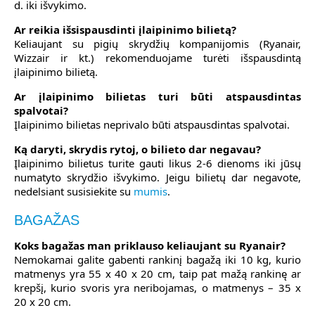
d. iki išvykimo.
Ar reikia išsispausdinti įlaipinimo bilietą?
Keliaujant su pigių skrydžių kompanijomis (Ryanair,
Wizzair ir kt.) rekomenduojame turėti išspausdintą
įlaipinimo bilietą.
Ar įlaipinimo bilietas turi būti atspausdintas
spalvotai?
Įlaipinimo bilietas neprivalo būti atspausdintas spalvotai.
Ką daryti, skrydis rytoj, o bilieto dar negavau?
Įlaipinimo bilietus turite gauti likus 2-6 dienoms iki jūsų
numatyto skrydžio išvykimo. Jeigu bilietų dar negavote,
nedelsiant susisiekite su
mumis
.
BAGAŽAS
Koks bagažas man priklauso keliaujant su Ryanair?
Nemokamai galite gabenti rankinį bagažą iki 10 kg, kurio
matmenys yra 55 x 40 x 20 cm, taip pat mažą rankinę ar
krepšį, kurio svoris yra neribojamas, o matmenys – 35 x
20 x 20 cm.