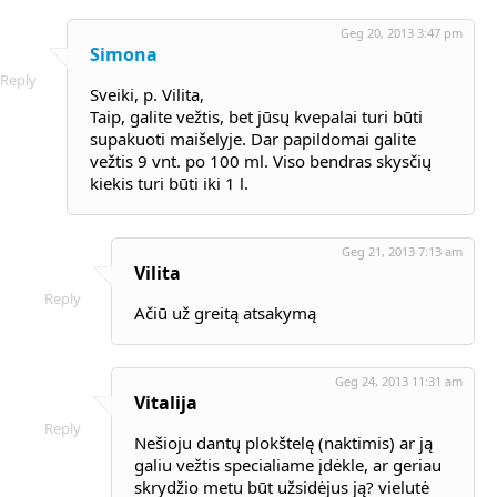
Geg 20, 2013 3:47 pm
Simona
Reply
Sveiki, p. Vilita,
Taip, galite vežtis, bet jūsų kvepalai turi būti
supakuoti maišelyje. Dar papildomai galite
vežtis 9 vnt. po 100 ml. Viso bendras skysčių
kiekis turi būti iki 1 l.
Geg 21, 2013 7:13 am
Vilita
Reply
Ačiū už greitą atsakymą
Geg 24, 2013 11:31 am
Vitalija
Reply
Nešioju dantų plokštelę (naktimis) ar ją
galiu vežtis specialiame įdėkle, ar geriau
skrydžio metu būt užsidėjus ją? vielutė