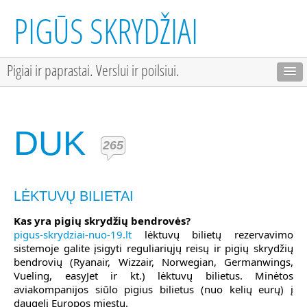
PIGŪS SKRYDŽIAI
Pigiai ir paprastai. Verslui ir poilsiui.
DUK
265
LĖKTUVŲ BILIETAI
Kas yra pigių skrydžių bendrovės?
pigus-skrydziai-nuo-19.lt
lėktuvų bilietų rezervavimo
sistemoje galite įsigyti reguliariųjų reisų ir pigių skrydžių
bendrovių (Ryanair, Wizzair, Norwegian, Germanwings,
Vueling, easyJet ir kt.) lėktuvų bilietus. Minėtos
aviakompanijos siūlo pigius bilietus (nuo kelių eurų) į
daugelį Europos miestų.