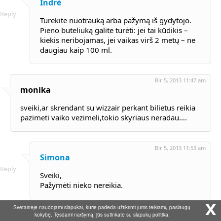
Indrė
Reply
Turėkite nuotrauką arba pažymą iš gydytojo.
Pieno buteliuką galite turėti: jei tai kūdikis –
kiekis neribojamas, jei vaikas virš 2 metų – ne
daugiau kaip 100 ml.
Bir 5, 2013 11:47 am
monika
sveiki,ar skrendant su wizzair perkant bilietus reikia
pazimeti vaiko vezimeli,tokio skyriaus neradau….
Bir 5, 2013 11:53 am
Simona
Reply
Sveiki,
Pažymėti nieko nereikia.
x
Svetainėje naudojami slapukai, kurie padeda užtikrinti jums teikiamų paslaugų
kokybę. Tęsdami naršymą, jūs sutinkate su slapukų politika.
Bir 7, 2013 5:59 pm