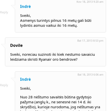
Kov 18, 2013 9:20 am
Indrė
Reply
Sveiki,
Asmenys turintys pilnus 16 metų gali būti
lydintis asmuo vaikui iki 16 metų.
Bal 17, 2013 8:53 pm
Dovile
Sveiki, noreciau suzinoti iki kiek nestumo savaiciu
leidziama skristi Ryanair oro bendrove?
Bal 18, 2013 6:06 am
Indrė
Reply
Sveiki,
Nuo 28 nėštumo savaitės būtina gydytojo
pažyma (anglų k., ne senesnė nei 14 d. iki
skrydžio), kurioje nurodoma, jog nėštumas yra