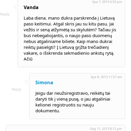
Spa 7, 2013 6:53 pm
Vanda
Reply
Laba diena. mano dukra parskrenda į Lietuvą
paso keitimui. Atgal skris jau su kitu pasu. Jai
vežtis ir seną atžymėtą su skylutėm? Tačiau jis
bus nebegaliojantis, o naujo paso duomenų
nebus atgaliniame biliete. Kaip mano dukrai
reiktų pasielgti? Į Lietuvą grįžta trečiadienį
vakare, o išskrenda sekmadienio ankstų rytą.
Ačiū
Spa 8, 2013 11:57 am
Simona
Reply
Jeigu dar neužsiregistravo, reikėtų tai
daryti tik į vieną pusę, o jau atgaliniai
kelionei registruotis su nauju
dokumentu.
Geg 11, 2013 8:12 pm