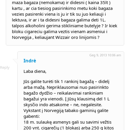
maza bagaza (nemokama) ir didesni ( kaina 35lt )
kartu , ar cia tiesiog pasirinkimo metu koki bagaza
vezies pasirenki viena is ju ir tik su juo keliauji i
lektuva, ir ar i ta didesni bagaza galima deti 1L.
talpos alkoholini gerima stikliniame butelyje ? Ir kiek
bloku cigareciu galima veztis vienam asmeniui i
Norvegija , keliaujant Wizzair oro linijomis ?
Geg 9, 2013 10:06 am
Indrė
Reply
Laba diena,
Jūs galite turėti tik 1 rankinį bagažą – didelį
arba mažą. Nepriklausomai nuo pasirinkto
bagažo dydžio – reikalavimai rankiniam
bagažui yra vienodi. Į Jūsų klausimą dėl 1 L
skysčio indo atsakome – ne, negalėsite.
Vykstant į Norvegiją tabako gaminių galite
gabenti:
18 m. sulaukę asmenys gali su savimi vežtis
200 vnt. cigarečių (1 blokas) arba 250 g kitos