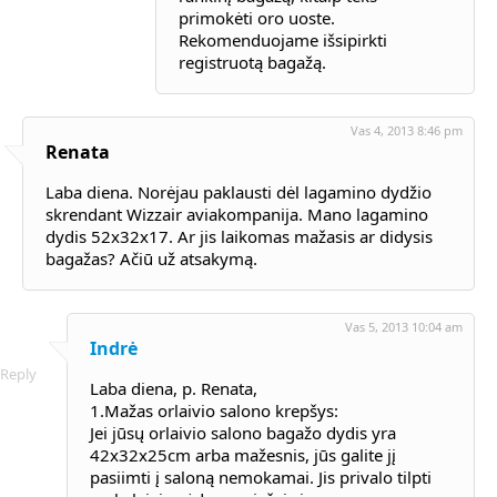
primokėti oro uoste.
Rekomenduojame išsipirkti
registruotą bagažą.
Vas 4, 2013 8:46 pm
Renata
Laba diena. Norėjau paklausti dėl lagamino dydžio
skrendant Wizzair aviakompanija. Mano lagamino
dydis 52x32x17. Ar jis laikomas mažasis ar didysis
bagažas? Ačiū už atsakymą.
Vas 5, 2013 10:04 am
Indrė
Reply
Laba diena, p. Renata,
1.Mažas orlaivio salono krepšys:
Jei jūsų orlaivio salono bagažo dydis yra
42x32x25cm arba mažesnis, jūs galite jį
pasiimti į saloną nemokamai. Jis privalo tilpti