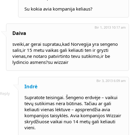
Su kokia avia kompanija keliaus?
Bir 1, 2013 10:17 am
Daiva
sveiki,ar gerai supratau,kad Norvegija yra sengeno
salis,ir 15 metu vaikas gali keliauti ten ir gryzti
vienas,ne notaro patvirtinto tevu sutikimo,ir be
lydincio asmens?su wizzair
Bir 3, 2013 6:09 am
Indrė
Reply
Supratote teisingai. Šengeno erdvėje – vaikui
tėvų sutikimas nėra būtinas. Tačiau ar gali
keliauti vienas lėktuve – apsprendžia avia
kompanijos taisyklės. Avia kompanijos Wizzair
skrydžiuose vaikai nuo 14 metų gali keliauti
vieni.