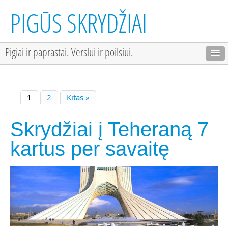
PIGŪS SKRYDŽIAI
Pigiai ir paprastai. Verslui ir poilsiui.
1
2
Kitas »
Skrydžiai į Teheraną 7
kartus per savaitę