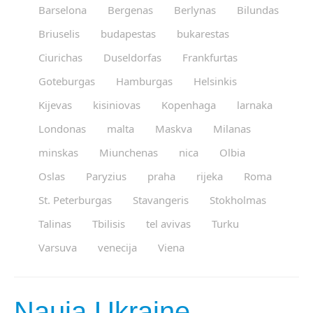
Barselona
Bergenas
Berlynas
Bilundas
Briuselis
budapestas
bukarestas
Ciurichas
Duseldorfas
Frankfurtas
Goteburgas
Hamburgas
Helsinkis
Kijevas
kisiniovas
Kopenhaga
larnaka
Londonas
malta
Maskva
Milanas
minskas
Miunchenas
nica
Olbia
Oslas
Paryzius
praha
rijeka
Roma
St. Peterburgas
Stavangeris
Stokholmas
Talinas
Tbilisis
tel avivas
Turku
Varsuva
venecija
Viena
Nauja Ukraine