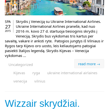
Skrydis į Veneciją su Ukraine International Airlines.
SPA
27
Ukraine International Airlines pranešė, kad nuo
2016 m. kovo 27 d. startuoja tiesioginis skrydis į
2015
Veneciją. Skrydis bus vykdomas tris kartus per
savaitę, vakare ir anksti ryte. Patogios jungtys iš Vilniaus ir
Rygos tarp Kijevo oro uosto, leis keliautojams patogiai
pasiekti Italijos legendą. Skrydis Kijevas – Venecija
vykdomas ...
read more →
Uncategorized
Kijevas
ryga
ukraine international airlaines
venecija
vilnius
Wizzair skrydžiai.