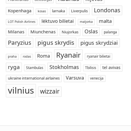
Londonas
Kopenhaga
larnaka
Liverpulis
kosas
malta
lėktuvo bilietai
LOT Polish Airlines
maljorka
Oslas
Milanas
Miunchenas
Niujorkas
palanga
Paryzius
pigus skrydis
pigus skrydziai
Ryanair
Roma
ryanair bilietai
praha
rodas
ryga
Stokholmas
tel avivas
Stambulas
Tbilisis
Varsuva
ukraine international airlaines
venecija
vilnius
wizzair