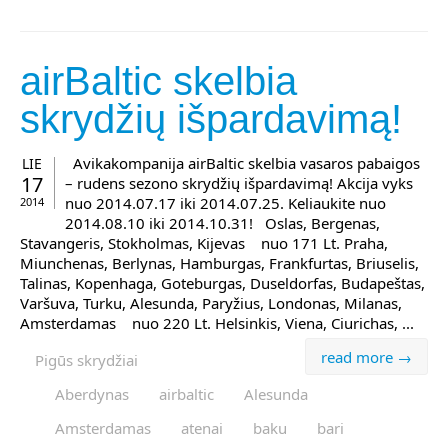
airBaltic skelbia
skrydžių išpardavimą!
Avikakompanija airBaltic skelbia vasaros pabaigos
LIE
17
– rudens sezono skrydžių išpardavimą! Akcija vyks
nuo 2014.07.17 iki 2014.07.25. Keliaukite nuo
2014
2014.08.10 iki 2014.10.31! Oslas, Bergenas,
Stavangeris, Stokholmas, Kijevas nuo 171 Lt. Praha,
Miunchenas, Berlynas, Hamburgas, Frankfurtas, Briuselis,
Talinas, Kopenhaga, Goteburgas, Duseldorfas, Budapeštas,
Varšuva, Turku, Alesunda, Paryžius, Londonas, Milanas,
Amsterdamas nuo 220 Lt. Helsinkis, Viena, Ciurichas, ...
read more →
Pigūs skrydžiai
Aberdynas
airbaltic
Alesunda
Amsterdamas
atenai
baku
bari