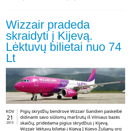
Wizzair pradeda
skraidyti į Kijevą.
Lėktuvų bilietai nuo 74
Lt
Pigių skrydžių bendrovė Wizzair šiandien paskelbė
KOV
21
didinanti savo siūlomų maršrutų iš Vilniaus bazės
skaičių, pridėdama pigius skrydžius į Kijevą.
2013
Wizzair lėktuvų bilietai į Kijevą Į Kijevo Žuljanų oro