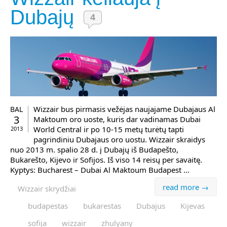
Dubajų
4
Wizzair bus pirmasis vežėjas naujajame Dubajaus Al
BAL
3
Maktoum oro uoste, kuris dar vadinamas Dubai
World Central ir po 10-15 metų turėtų tapti
2013
pagrindiniu Dubajaus oro uostu. Wizzair skraidys
nuo 2013 m. spalio 28 d. į Dubajų iš Budapešto,
Bukarešto, Kijevo ir Sofijos. Iš viso 14 reisų per savaitę.
Kyptys: Bucharest – Dubai Al Maktoum Budapest ...
read more →
Wizzair skrydžiai
budapestas
bukarestas
Dubajus
Kijevas
sofija
wizzair
zhulyany