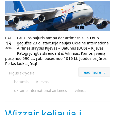
Gruzijos pajūris tampa dar artimesnis! Jau nuo
BAL
19
gegužės 23 d. startuoja naujas Ukraine International
Airlines skrydis Kijevas – Batumis (BUS) – Kijevas.
2013
Patogi jungtis skrendant iš Vilniaus. Kainos į vieną
pusę nuo 590 Lt, į abi puses nuo 1016 Lt. Juodosios Jūros
Perlas laukia Jūsų!
read more →
Pigūs skrydžiai
batumis
Kijevas
ukraine international airlaines
vilnius
Wizzair keliauja į