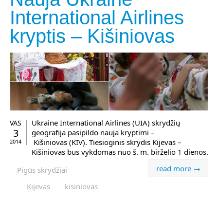
International Airlines
kryptis – Kišiniovas
Ukraine International Airlines (UIA) skrydžių
VAS
3
geografija pasipildo nauja kryptimi –
Kišiniovas (KIV). Tiesioginis skrydis Kijevas –
2014
Kišiniovas bus vykdomas nuo š. m. birželio 1 dienos.
read more →
Pigūs skrydžiai
Kijevas
kisiniovas