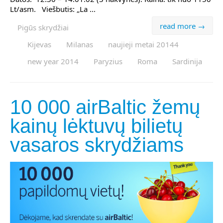
Lt/asm. Viešbutis: „La ...
read more →
Pigūs skrydžiai
Kijevas
Milanas
naujieji metai 20144
new year 2014
Paryzius
Roma
Sardinija
10 000 airBaltic žemų
kainų lėktuvų bilietų
vasaros skrydžiams