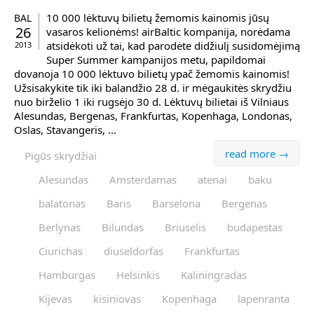
10 000 lėktuvų bilietų žemomis kainomis jūsų
BAL
26
vasaros kelionėms! airBaltic kompanija, norėdama
atsidėkoti už tai, kad parodėte didžiulį susidomėjimą
2013
Super Summer kampanijos metu, papildomai
dovanoja 10 000 lėktuvo bilietų ypač žemomis kainomis!
Užsisakykite tik iki balandžio 28 d. ir mėgaukitės skrydžiu
nuo birželio 1 iki rugsėjo 30 d. Lėktuvų bilietai iš Vilniaus
Alesundas, Bergenas, Frankfurtas, Kopenhaga, Londonas,
Oslas, Stavangeris, ...
read more →
Pigūs skrydžiai
Alesundas
Amsterdamas
atenai
baku
balatonas
Baris
Barselona
Bergenas
Berlynas
Bilundas
Briuselis
budapestas
Ciurichas
diuseldorfas
Frankfurtas
Hamburgas
Helsinkis
Kaliningradas
Kijevas
kisiniovas
Kopenhaga
lapenranta