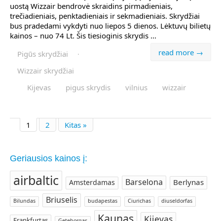
uostą Wizzair bendrovė skraidins pirmadieniais,
trečiadieniais, penktadieniais ir sekmadieniais. Skrydžiai
bus pradedami vykdyti nuo liepos 5 dienos. Lėktuvų bilietų
kainos – nuo 74 Lt. Šis tiesioginis skrydis ...
read more →
Pigūs skrydžiai
·
Wizzair skrydžiai
Kijevas
pigus skrydis
vilnius
wizzair
1
2
Kitas »
Geriausios kainos į:
airbaltic
Barselona
Berlynas
Amsterdamas
Briuselis
Bilundas
budapestas
Ciurichas
diuseldorfas
Kaunas
Kijevas
Frankfurtas
Geteborgas