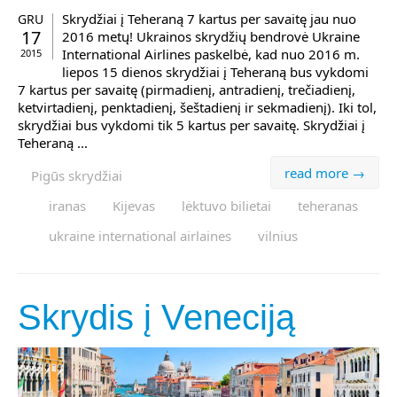
Skrydžiai į Teheraną 7 kartus per savaitę jau nuo
GRU
17
2016 metų! Ukrainos skrydžių bendrovė Ukraine
International Airlines paskelbė, kad nuo 2016 m.
2015
liepos 15 dienos skrydžiai į Teheraną bus vykdomi
7 kartus per savaitę (pirmadienį, antradienį, trečiadienį,
ketvirtadienį, penktadienį, šeštadienį ir sekmadienį). Iki tol,
skrydžiai bus vykdomi tik 5 kartus per savaitę. Skrydžiai į
Teheraną ...
read more →
Pigūs skrydžiai
iranas
Kijevas
lėktuvo bilietai
teheranas
ukraine international airlaines
vilnius
Skrydis į Veneciją