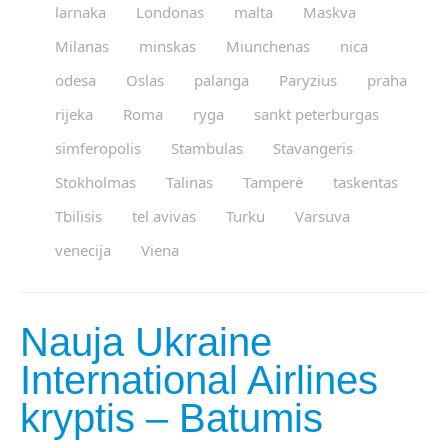
larnaka
Londonas
malta
Maskva
Milanas
minskas
Miunchenas
nica
odesa
Oslas
palanga
Paryzius
praha
rijeka
Roma
ryga
sankt peterburgas
simferopolis
Stambulas
Stavangeris
Stokholmas
Talinas
Tamperė
taskentas
Tbilisis
tel avivas
Turku
Varsuva
venecija
Viena
Nauja Ukraine
International Airlines
kryptis – Batumis