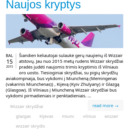
Naujos kryptys
Šiandien keliautojai sulaukė gerų naujienų iš Wizzair
BAL
15
atstovų. Jau nuo 2015 metų rudens Wizzair skrydžiai
pradės judėti naujomis trimis kryptimis iš Vilniaus
2015
oro uosto. Tiesioginiai skrydžiai, su pigių skrydžių
aviakompnaija, bus vykdomi į Miuncheną (Memingenas
(vakarinis Miunchenas)) , Kijevą (Kyiv Zhulyany) ir Glazgą
(Glasgow). Iš Vilniaus į Miuncheną Wizzair skrydžiai bus
vykdomi pirmadieniais ir penktadieniais. ...
read more →
Wizzair skrydžiai
glazgas
Kijevas
miunc
vilnius
wizzair
wizzair skrydis