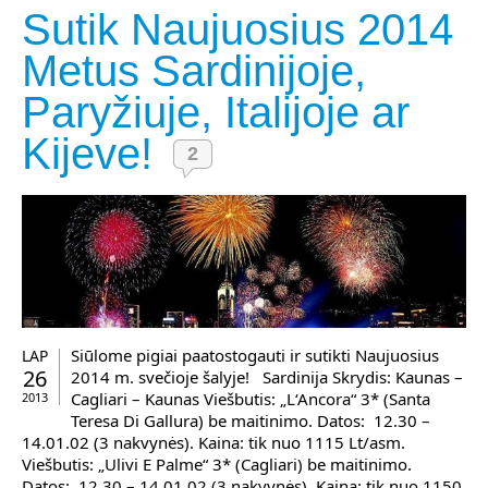
Sutik Naujuosius 2014
Metus Sardinijoje,
Paryžiuje, Italijoje ar
Kijeve!
2
Siūlome pigiai paatostogauti ir sutikti Naujuosius
LAP
26
2014 m. svečioje šalyje! Sardinija Skrydis: Kaunas –
Cagliari – Kaunas Viešbutis: „L‘Ancora“ 3* (Santa
2013
Teresa Di Gallura) be maitinimo. Datos: 12.30 –
14.01.02 (3 nakvynės). Kaina: tik nuo 1115 Lt/asm.
Viešbutis: „Ulivi E Palme“ 3* (Cagliari) be maitinimo.
Datos: 12.30 – 14.01.02 (3 nakvynės). Kaina: tik nuo 1150