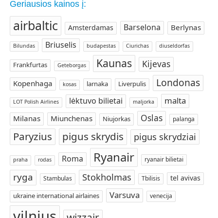
Geriausios kainos į:
airbaltic
Barselona
Berlynas
Amsterdamas
Briuselis
Bilundas
budapestas
Ciurichas
diuseldorfas
Kaunas
Kijevas
Frankfurtas
Geteborgas
Londonas
Kopenhaga
larnaka
Liverpulis
kosas
malta
lėktuvo bilietai
LOT Polish Airlines
maljorka
Oslas
Milanas
Miunchenas
Niujorkas
palanga
Paryzius
pigus skrydis
pigus skrydziai
Ryanair
Roma
ryanair bilietai
praha
rodas
ryga
Stokholmas
tel avivas
Stambulas
Tbilisis
Varsuva
ukraine international airlaines
venecija
vilnius
wizzair