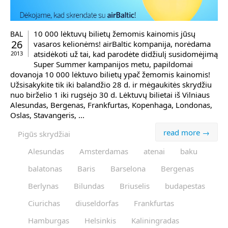
10 000 lėktuvų bilietų žemomis kainomis jūsų
BAL
26
vasaros kelionėms! airBaltic kompanija, norėdama
atsidėkoti už tai, kad parodėte didžiulį susidomėjimą
2013
Super Summer kampanijos metu, papildomai
dovanoja 10 000 lėktuvo bilietų ypač žemomis kainomis!
Užsisakykite tik iki balandžio 28 d. ir mėgaukitės skrydžiu
nuo birželio 1 iki rugsėjo 30 d. Lėktuvų bilietai iš Vilniaus
Alesundas, Bergenas, Frankfurtas, Kopenhaga, Londonas,
Oslas, Stavangeris, ...
read more →
Pigūs skrydžiai
Alesundas
Amsterdamas
atenai
baku
balatonas
Baris
Barselona
Bergenas
Berlynas
Bilundas
Briuselis
budapestas
Ciurichas
diuseldorfas
Frankfurtas
Hamburgas
Helsinkis
Kaliningradas