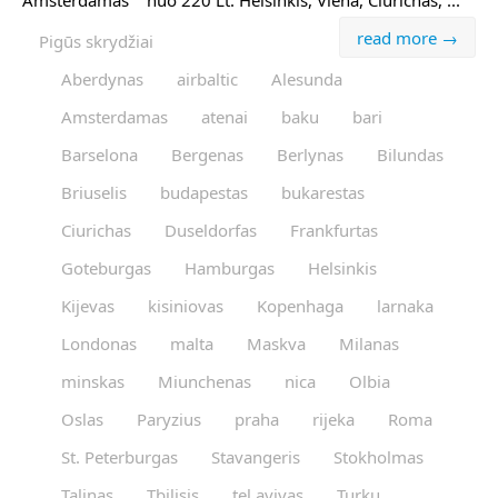
Amsterdamas nuo 220 Lt. Helsinkis, Viena, Ciurichas, ...
read more →
Pigūs skrydžiai
Aberdynas
airbaltic
Alesunda
Amsterdamas
atenai
baku
bari
Barselona
Bergenas
Berlynas
Bilundas
Briuselis
budapestas
bukarestas
Ciurichas
Duseldorfas
Frankfurtas
Goteburgas
Hamburgas
Helsinkis
Kijevas
kisiniovas
Kopenhaga
larnaka
Londonas
malta
Maskva
Milanas
minskas
Miunchenas
nica
Olbia
Oslas
Paryzius
praha
rijeka
Roma
St. Peterburgas
Stavangeris
Stokholmas
Talinas
Tbilisis
tel avivas
Turku