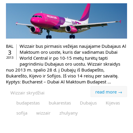
Wizzair bus pirmasis vežėjas naujajame Dubajaus Al
BAL
3
Maktoum oro uoste, kuris dar vadinamas Dubai
World Central ir po 10-15 metų turėtų tapti
2013
pagrindiniu Dubajaus oro uostu. Wizzair skraidys
nuo 2013 m. spalio 28 d. į Dubajų iš Budapešto,
Bukarešto, Kijevo ir Sofijos. Iš viso 14 reisų per savaitę.
Kyptys: Bucharest – Dubai Al Maktoum Budapest ...
read more →
Wizzair skrydžiai
budapestas
bukarestas
Dubajus
Kijevas
sofija
wizzair
zhulyany