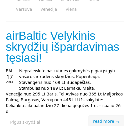
Varsuva
venecija
Viena
airBaltic Velykinis
skrydžių išpardavimas
tęsiasi!
Nepraleiskite paskutinės galimybės pigiai įsigyti
BAL
17
vasaros ir rudens skrydžius. Kopenhaga,
Stavangeris nuo 169 Lt Budapeštas,
2014
Stambulas nuo 189 Lt Larnaka, Malta,
Venecija nuo 295 Lt Baris, Tel Avivas nuo 365 Lt Maljorkos
Palmą, Burgasas, Varną nuo 445 Lt Užsisakykite:
Keliaukite: iki balandžio 27 diena gegužės 1 d. – spalio 26
d.
read more →
Pigūs skrydžiai