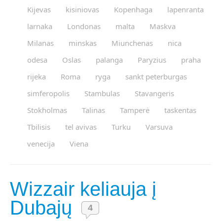
Kijevas
kisiniovas
Kopenhaga
lapenranta
larnaka
Londonas
malta
Maskva
Milanas
minskas
Miunchenas
nica
odesa
Oslas
palanga
Paryzius
praha
rijeka
Roma
ryga
sankt peterburgas
simferopolis
Stambulas
Stavangeris
Stokholmas
Talinas
Tamperė
taskentas
Tbilisis
tel avivas
Turku
Varsuva
venecija
Viena
Wizzair keliauja į
Dubajų
4