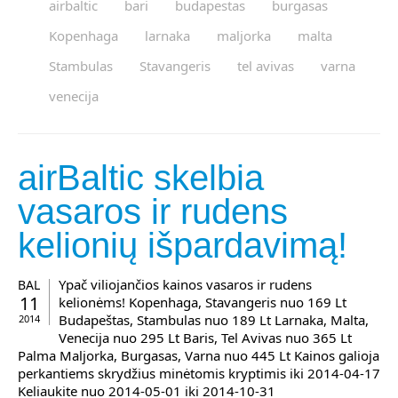
airbaltic
bari
budapestas
burgasas
Kopenhaga
larnaka
maljorka
malta
Stambulas
Stavangeris
tel avivas
varna
venecija
airBaltic skelbia
vasaros ir rudens
kelionių išpardavimą!
Ypač viliojančios kainos vasaros ir rudens
BAL
11
kelionėms! Kopenhaga, Stavangeris nuo 169 Lt
Budapeštas, Stambulas nuo 189 Lt Larnaka, Malta,
2014
Venecija nuo 295 Lt Baris, Tel Avivas nuo 365 Lt
Palma Maljorka, Burgasas, Varna nuo 445 Lt Kainos galioja
perkantiems skrydžius minėtomis kryptimis iki 2014-04-17
Keliaukite nuo 2014-05-01 iki 2014-10-31