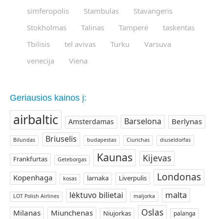
simferopolis
Stambulas
Stavangeris
Stokholmas
Talinas
Tamperė
taskentas
Tbilisis
tel avivas
Turku
Varsuva
venecija
Viena
Geriausios kainos į:
airbaltic
Barselona
Berlynas
Amsterdamas
Briuselis
Bilundas
budapestas
Ciurichas
diuseldorfas
Kaunas
Kijevas
Frankfurtas
Geteborgas
Londonas
Kopenhaga
larnaka
Liverpulis
kosas
malta
lėktuvo bilietai
LOT Polish Airlines
maljorka
Oslas
Milanas
Miunchenas
Niujorkas
palanga