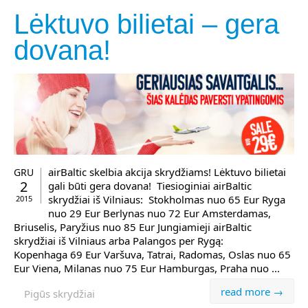
Lėktuvo bilietai – gera
dovana!
airBaltic skelbia akcija skrydžiams! Lėktuvo bilietai
GRU
2
gali būti gera dovana! Tiesioginiai airBaltic
skrydžiai iš Vilniaus: Stokholmas nuo 65 Eur Ryga
2015
nuo 29 Eur Berlynas nuo 72 Eur Amsterdamas,
Briuselis, Paryžius nuo 85 Eur Jungiamieji airBaltic
skrydžiai iš Vilniaus arba Palangos per Rygą:
Kopenhaga 69 Eur Varšuva, Tatrai, Radomas, Oslas nuo 65
Eur Viena, Milanas nuo 75 Eur Hamburgas, Praha nuo ...
read more →
Pigūs skrydžiai