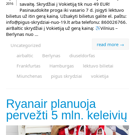
savaitę. Skrydžiai į Vokietiją tik nuo 49 EUR!
2016
Pasinaudokite proga iki vasario 7 d. įsigyti lėktuvo
bilietus už itin gerą kainą. Užsakyti bilietus galite el. paštu:
info@pigus-skrydziai-nuo-19.lt arba telefonu: 860026766.
airBaltic skrydžiai į Vokietiją už gerą kainą:
Vilnius –
Berlynas nuo ...
read more →
Uncategorized
airbaltic
Berlynas
diuseldorfas
Frankfurtas
Hamburgas
lėktuvo bilietai
Miunchenas
pigus skrydziai
vokietija
Ryanair planuoja
pervežti 5 mln. keleivių