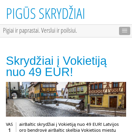
PIGŪS SKRYDŽIAI
Pigiai ir paprastai. Verslui ir poilsiui.
Skrydžiai į Vokietiją
nuo 49 EUR!
airBaltic skrydžiai į Vokietiją nuo 49 EUR! Latvijos
VAS
1
oro bendrovė airBaltic skelbia Vokietijos miestų