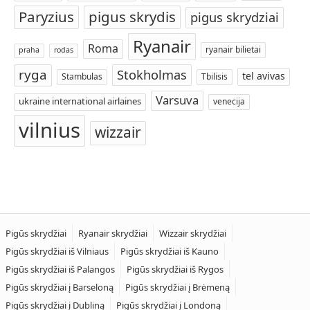
Paryzius
pigus skrydis
pigus skrydziai
Ryanair
Roma
ryanair bilietai
praha
rodas
ryga
Stokholmas
tel avivas
Stambulas
Tbilisis
Varsuva
ukraine international airlaines
venecija
vilnius
wizzair
Pigūs skrydžiai
Ryanair skrydžiai
Wizzair skrydžiai
Pigūs skrydžiai iš Vilniaus
Pigūs skrydžiai iš Kauno
Pigūs skrydžiai iš Palangos
Pigūs skrydžiai iš Rygos
Pigūs skrydžiai į Barseloną
Pigūs skrydžiai į Brėmeną
Pigūs skrydžiai į Dubliną
Pigūs skrydžiai į Londoną