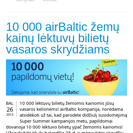
10 000 airBaltic žemų
kainų lėktuvų bilietų
vasaros skrydžiams
10 000 lėktuvų bilietų žemomis kainomis jūsų
BAL
26
vasaros kelionėms! airBaltic kompanija, norėdama
atsidėkoti už tai, kad parodėte didžiulį susidomėjimą
2013
Super Summer kampanijos metu, papildomai
dovanoja 10 000 lėktuvo bilietų ypač žemomis kainomis!
Užsisakykite tik iki balandžio 28 d. ir mėgaukitės skrydžiu