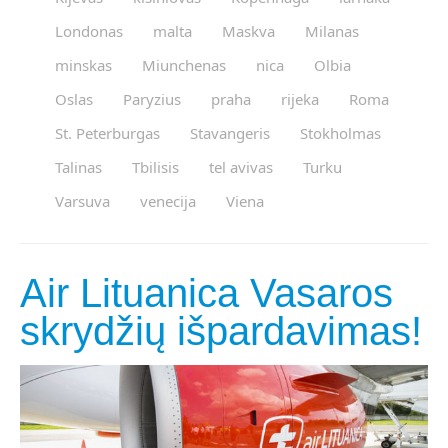
Londonas
malta
Maskva
Milanas
minskas
Miunchenas
nica
Olbia
Oslas
Paryzius
praha
rijeka
Roma
St. Peterburgas
Stavangeris
Stokholmas
Talinas
Tbilisis
tel avivas
Turku
Varsuva
venecija
Viena
Air Lituanica Vasaros
skrydžių išpardavimas!