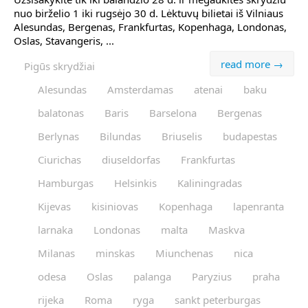
nuo birželio 1 iki rugsėjo 30 d. Lėktuvų bilietai iš Vilniaus
Alesundas, Bergenas, Frankfurtas, Kopenhaga, Londonas,
Oslas, Stavangeris, ...
read more →
Pigūs skrydžiai
Alesundas
Amsterdamas
atenai
baku
balatonas
Baris
Barselona
Bergenas
Berlynas
Bilundas
Briuselis
budapestas
Ciurichas
diuseldorfas
Frankfurtas
Hamburgas
Helsinkis
Kaliningradas
Kijevas
kisiniovas
Kopenhaga
lapenranta
larnaka
Londonas
malta
Maskva
Milanas
minskas
Miunchenas
nica
odesa
Oslas
palanga
Paryzius
praha
rijeka
Roma
ryga
sankt peterburgas