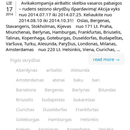
Avikakompanija airBaltic skelbia vasaros pabaigos
LIE
17
– rudens sezono skrydžių išpardavimą! Akcija vyks
nuo 2014.07.17 iki 2014.07.25. Keliaukite nuo
2014
2014.08.10 iki 2014.10.31! Oslas, Bergenas,
Stavangeris, Stokholmas, Kijevas nuo 171 Lt. Praha,
Miunchenas, Berlynas, Hamburgas, Frankfurtas, Briuselis,
Talinas, Kopenhaga, Goteburgas, Duseldorfas, Budapeštas,
Varšuva, Turku, Alesunda, Paryžius, Londonas, Milanas,
Amsterdamas nuo 220 Lt. Helsinkis, Viena, Ciurichas, ...
read more →
Pigūs skrydžiai
Aberdynas
airbaltic
Alesunda
Amsterdamas
atenai
baku
bari
Barselona
Bergenas
Berlynas
Bilundas
Briuselis
budapestas
bukarestas
Ciurichas
Duseldorfas
Frankfurtas
Goteburgas
Hamburgas
Helsinkis
Kijevas
kisiniovas
Kopenhaga
larnaka