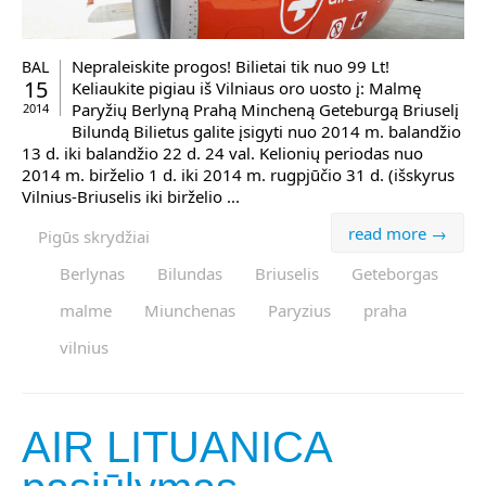
Nepraleiskite progos! Bilietai tik nuo 99 Lt!
BAL
15
Keliaukite pigiau iš Vilniaus oro uosto į: Malmę
Paryžių Berlyną Prahą Mincheną Geteburgą Briuselį
2014
Bilundą Bilietus galite įsigyti nuo 2014 m. balandžio
13 d. iki balandžio 22 d. 24 val. Kelionių periodas nuo
2014 m. birželio 1 d. iki 2014 m. rugpjūčio 31 d. (išskyrus
Vilnius-Briuselis iki birželio ...
read more →
Pigūs skrydžiai
Berlynas
Bilundas
Briuselis
Geteborgas
malme
Miunchenas
Paryzius
praha
vilnius
AIR LITUANICA