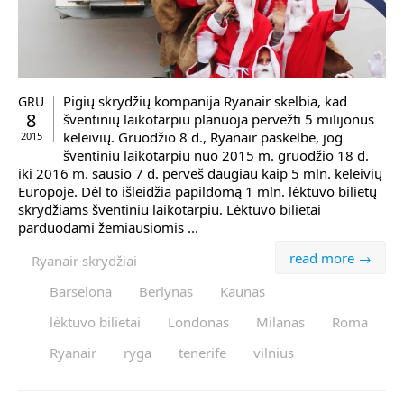
Pigių skrydžių kompanija Ryanair skelbia, kad
GRU
8
šventinių laikotarpiu planuoja pervežti 5 milijonus
keleivių. Gruodžio 8 d., Ryanair paskelbė, jog
2015
šventiniu laikotarpiu nuo 2015 m. gruodžio 18 d.
iki 2016 m. sausio 7 d. perveš daugiau kaip 5 mln. keleivių
Europoje. Dėl to išleidžia papildomą 1 mln. lėktuvo bilietų
skrydžiams šventiniu laikotarpiu. Lėktuvo bilietai
parduodami žemiausiomis ...
read more →
Ryanair skrydžiai
Barselona
Berlynas
Kaunas
lėktuvo bilietai
Londonas
Milanas
Roma
Ryanair
ryga
tenerife
vilnius