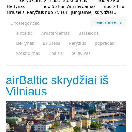
skrydžiai iš Vilniaus: Stokholmas nuo 49 Eur
Berlynas nuo 65 Eur Amsterdamas nuo 74 Eur
Briuselis, Paryžius nuo 75 Eur Jungiamieji skrydžiai ...
read more →
Uncategorized
airbaltic
Amsterdamas
Barselona
Berlynas
Briuselis
Paryzius
popradas
Stokholmas
Tbilisis
tel avivas
airBaltic skrydžiai iš
Vilniaus