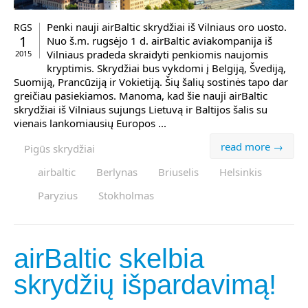
Penki nauji airBaltic skrydžiai iš Vilniaus oro uosto.
RGS
1
Nuo š.m. rugsėjo 1 d. airBaltic aviakompanija iš
Vilniaus pradeda skraidyti penkiomis naujomis
2015
kryptimis. Skrydžiai bus vykdomi į Belgiją, Švediją,
Suomiją, Prancūziją ir Vokietiją. Šių šalių sostinės tapo dar
greičiau pasiekiamos. Manoma, kad šie nauji airBaltic
skrydžiai iš Vilniaus sujungs Lietuvą ir Baltijos šalis su
vienais lankomiausių Europos ...
read more →
Pigūs skrydžiai
airbaltic
Berlynas
Briuselis
Helsinkis
Paryzius
Stokholmas
airBaltic skelbia
skrydžių išpardavimą!