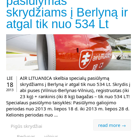
pasiūlymas
skrydžiams į Berlyną ir
atgal tik nuo 534 Lt
AIR LITUANICA skelbia specialų pasiūlymą
LIE
18
skrydžiams į Berlyną ir atgal tik nuo 534 Lt. Skrydis į
abi puses (Vilnius-Berlynas-Vilnius), registruotas (iki
2013
23 kg) + rankinis (iki 8 kg) bagažas – tik nuo 534 LT!
Specialaus pasiūlymo taisyklės: Pasiūlymo galiojimo
periodas nuo 2013 m. liepos 18 d. iki 2013 m. liepos 28 d.
Kelionės periodas nuo ...
read more →
Pigūs skrydžiai
Berlynas
vilnius