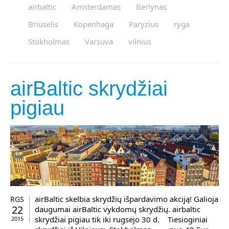
airbaltic
Amsterdamas
Berlynas
Briuselis
Kopenhaga
Paryzius
ryga
Stokholmas
Varsuva
vilnius
airBaltic skrydžiai
pigiau
airBaltic skelbia skrydžių išpardavimo akciją! Galioja
RGS
22
daugumai airBaltic vykdomų skrydžių. airbaltic
skrydžiai pigiau tik iki rugsėjo 30 d. Tiesioginiai
2015