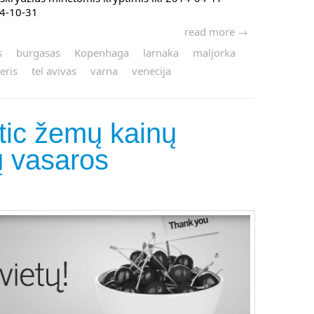
14-10-31
read more →
s
burgasas
Kopenhaga
larnaka
maljorka
eris
tel avivas
varna
venecija
tic žemų kainų
tų vasaros