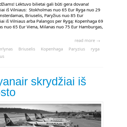
ydžiams! Lėktuvo bilietai gali būti gera dovana!
džiai iš Vilniaus: Stokholmas nuo 65 Eur Ryga nuo 29
msterdamas, Briuselis, Paryžius nuo 85 Eur
žiai iš Vilniaus arba Palangos per Rygą: Kopenhaga 69
las nuo 65 Eur Viena, Milanas nuo 75 Eur Hamburgas,
read more →
rlynas
Briuselis
Kopenhaga
Paryzius
ryga
ius
anair skrydžiai iš
sto