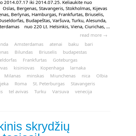
o 2014.07.17 iki 2014.07.25. Keliaukite nuo
 Oslas, Bergenas, Stavangeris, Stokholmas, Kijevas
nas, Berlynas, Hamburgas, Frankfurtas, Briuselis,
Duseldorfas, Budapeštas, Varšuva, Turku, Alesunda,
erdamas nuo 220 Lt. Helsinkis, Viena, Ciurichas, ...
read more →
unda
Amsterdamas
atenai
baku
bari
ynas
Bilundas
Briuselis
budapestas
eldorfas
Frankfurtas
Goteburgas
evas
kisiniovas
Kopenhaga
larnaka
Milanas
minskas
Miunchenas
nica
Olbia
ijeka
Roma
St. Peterburgas
Stavangeris
is
tel avivas
Turku
Varsuva
venecija
kinis skrydžių