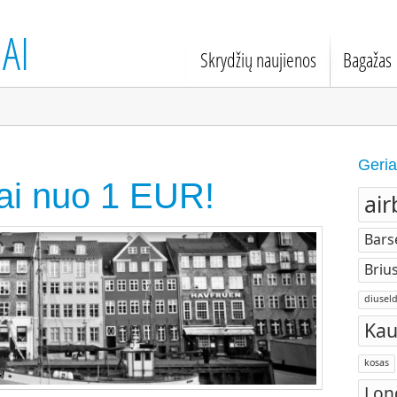
AI
Skrydžių naujienos
Bagažas
Geria
tai nuo 1 EUR!
air
Bars
Brius
diuseld
Kau
kosas
Lon