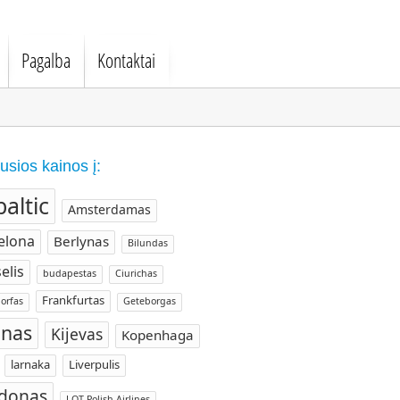
Pagalba
Kontaktai
usios kainos į:
baltic
Amsterdamas
elona
Berlynas
Bilundas
elis
budapestas
Ciurichas
Frankfurtas
orfas
Geteborgas
nas
Kijevas
Kopenhaga
larnaka
Liverpulis
donas
LOT Polish Airlines