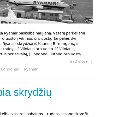
ja Ryanair paskelbė naujieną. Vasarą perkeliami
ro uosto į Vilniaus oro uostą. Tai palies dvi
s. Ryanair skrydžiai iš Kauno į Birmingemą ir
raidys iš Vilniaus oro uosto. Iš Vilniaus į
s per savaitę, į Londono Liutono oro uostą – ...
read more →
Londonas
Ryanair
bia skrydžių
kelbia vasaros pabaigos – rudens sezono skrydžių