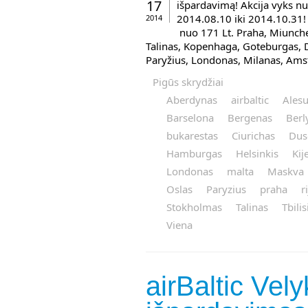
17
išpardavimą! Akcija vyks nu
2014.08.10 iki 2014.10.31!
2014
nuo 171 Lt. Praha, Miunche
Talinas, Kopenhaga, Goteburgas, 
Paryžius, Londonas, Milanas, Amst
Pigūs skrydžiai
Aberdynas
airbaltic
Ales
Barselona
Bergenas
Berl
bukarestas
Ciurichas
Dus
Hamburgas
Helsinkis
Kij
Londonas
malta
Maskva
Oslas
Paryzius
praha
r
Stokholmas
Talinas
Tbilis
Viena
airBaltic Vely