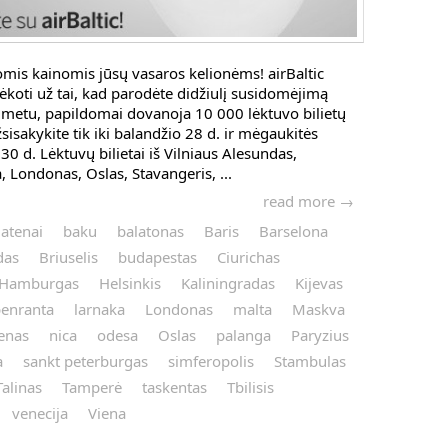
omis kainomis jūsų vasaros kelionėms! airBaltic
koti už tai, kad parodėte didžiulį susidomėjimą
etu, papildomai dovanoja 10 000 lėktuvo bilietų
sakykite tik iki balandžio 28 d. ir mėgaukitės
 30 d. Lėktuvų bilietai iš Vilniaus Alesundas,
 Londonas, Oslas, Stavangeris, ...
read more →
atenai
baku
balatonas
Baris
Barselona
das
Briuselis
budapestas
Ciurichas
Hamburgas
Helsinkis
Kaliningradas
Kijevas
penranta
larnaka
Londonas
malta
Maskva
enas
nica
odesa
Oslas
palanga
Paryzius
a
sankt peterburgas
simferopolis
Stambulas
Talinas
Tamperė
taskentas
Tbilisis
venecija
Viena