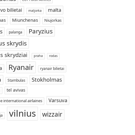
malta
vo bilietai
maljorka
nas
Miunchenas
Niujorkas
Paryzius
s
palanga
us skrydis
s skrydziai
praha
rodas
Ryanair
a
ryanair bilietai
a
Stokholmas
Stambulas
tel avivas
s
Varsuva
e international airlaines
vilnius
wizzair
ja