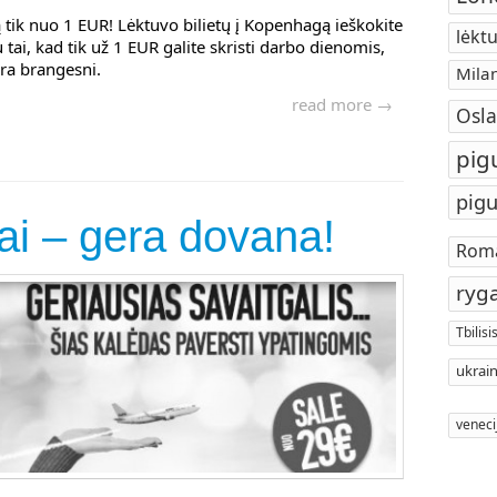
ą tik nuo 1 EUR! Lėktuvo bilietų į Kopenhagą ieškokite
lėktu
 tai, kad tik už 1 EUR galite skristi darbo dienomis,
yra brangesni.
Mila
read more →
Osla
pig
pigu
tai – gera dovana!
Rom
ryg
Tbilisi
ukrain
veneci