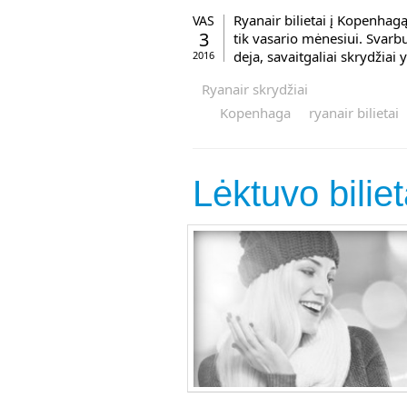
Ryanair bilietai į Kopenhag
VAS
3
tik vasario mėnesiui. Svarbu
deja, savaitgaliai skrydžiai 
2016
Ryanair skrydžiai
Kopenhaga
ryanair bilietai
Lėktuvo bilie