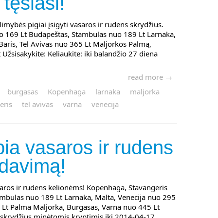
tęsiasi!
imybės pigiai įsigyti vasaros ir rudens skrydžius.
o 169 Lt Budapeštas, Stambulas nuo 189 Lt Larnaka,
Baris, Tel Avivas nuo 365 Lt Maljorkos Palmą,
Užsisakykite: Keliaukite: iki balandžio 27 diena
read more →
burgasas
Kopenhaga
larnaka
maljorka
eris
tel avivas
varna
venecija
lbia vasaros ir rudens
rdavimą!
saros ir rudens kelionėms! Kopenhaga, Stavangeris
mbulas nuo 189 Lt Larnaka, Malta, Venecija nuo 295
5 Lt Palma Maljorka, Burgasas, Varna nuo 445 Lt
 skrydžius minėtomis kryptimis iki 2014-04-17