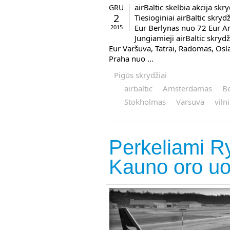
airBaltic skelbia akcija skr
GRU
2
Tiesioginiai airBaltic skry
Eur Berlynas nuo 72 Eur A
2015
Jungiamieji airBaltic skryd
Eur Varšuva, Tatrai, Radomas, Os
Praha nuo ...
Pigūs skrydžiai
airbaltic
Amsterdamas
Be
Stokholmas
Varsuva
viln
Perkeliami Ry
Kauno oro uo