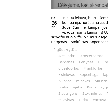
10 000 lėktuvų bilietų žem
BAL
26
kompanija, norėdama atsidė
Super Summer kampanijos m
2013
ypač žemomis kainomis! Užsi
skrydžiu nuo birželio 1 iki rugsėjo
Bergenas, Frankfurtas, Kopenhaga,
Pigūs skrydžiai
Alesundas
Amsterdamas
Bergenas
Berlynas
Bilun
diuseldorfas
Frankfurtas
kisiniovas
Kopenhaga
la
Milanas
minskas
Miunch
praha
rijeka
Roma
ryg
Stavangeris
Stokholmas
tel avivas
Turku
Varsuva