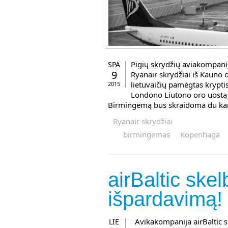
Pigių skrydžių aviakompani
SPA
9
Ryanair skrydžiai iš Kauno o
lietuvaičių pamėgtas krypti
2015
Londono Liutono oro uostą sk
Birmingemą bus skraidoma du kartu
Ryanair skrydžiai
birmingemas
Kopenhaga
airBaltic skel
išpardavimą!
Avikakompanija airBaltic s
LIE