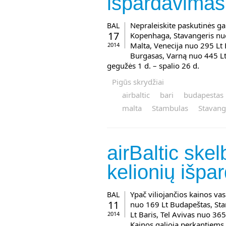
išpardavimas 
Nepraleiskite paskutinės gal
BAL
17
Kopenhaga, Stavangeris nu
Malta, Venecija nuo 295 Lt 
2014
Burgasas, Varną nuo 445 Lt 
gegužės 1 d. – spalio 26 d.
Pigūs skrydžiai
airbaltic
bari
budapestas
malta
Stambulas
Stavang
airBaltic ske
kelionių išpa
Ypač viliojančios kainos va
BAL
11
nuo 169 Lt Budapeštas, Sta
Lt Baris, Tel Avivas nuo 36
2014
Kainos galioja perkantiems