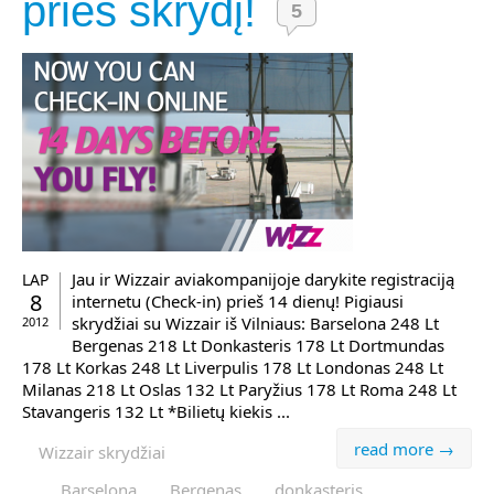
prieš skrydį!
5
Jau ir Wizzair aviakompanijoje darykite registraciją
LAP
8
internetu (Check-in) prieš 14 dienų! Pigiausi
skrydžiai su Wizzair iš Vilniaus: Barselona 248 Lt
2012
Bergenas 218 Lt Donkasteris 178 Lt Dortmundas
178 Lt Korkas 248 Lt Liverpulis 178 Lt Londonas 248 Lt
Milanas 218 Lt Oslas 132 Lt Paryžius 178 Lt Roma 248 Lt
Stavangeris 132 Lt *Bilietų kiekis ...
read more →
Wizzair skrydžiai
Barselona
Bergenas
donkasteris