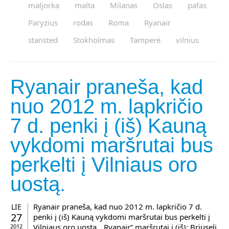
maljorka
malta
Milanas
Oslas
pafas
Paryzius
rodas
Roma
Ryanair
stansted
Stokholmas
Tamperė
vilnius
Ryanair praneša, kad
nuo 2012 m. lapkričio
7 d. penki į (iš) Kauną
vykdomi maršrutai bus
perkelti į Vilniaus oro
uostą.
Ryanair praneša, kad nuo 2012 m. lapkričio 7 d.
LIE
27
penki į (iš) Kauną vykdomi maršrutai bus perkelti į
Vilniaus oro uostą. „Ryanair“ maršrutai į (iš): Briuselį
2012