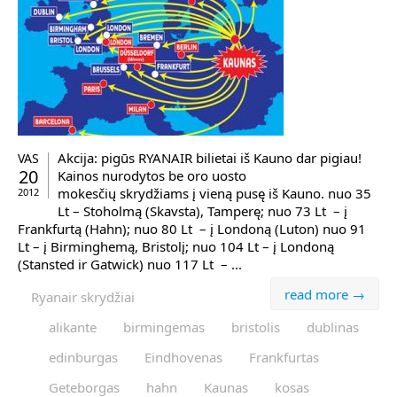
Akcija: pigūs RYANAIR bilietai iš Kauno dar pigiau!
VAS
20
Kainos nurodytos be oro uosto
mokesčių skrydžiams į vieną pusę iš Kauno. nuo 35
2012
Lt – Stoholmą (Skavsta), Tamperę; nuo 73 Lt – į
Frankfurtą (Hahn); nuo 80 Lt – į Londoną (Luton) nuo 91
Lt – į Birminghemą, Bristolį; nuo 104 Lt – į Londoną
(Stansted ir Gatwick) nuo 117 Lt – ...
read more →
Ryanair skrydžiai
alikante
birmingemas
bristolis
dublinas
edinburgas
Eindhovenas
Frankfurtas
Geteborgas
hahn
Kaunas
kosas