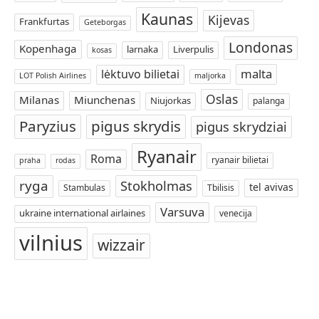
Kaunas
Kijevas
Frankfurtas
Geteborgas
Londonas
Kopenhaga
larnaka
Liverpulis
kosas
malta
lėktuvo bilietai
LOT Polish Airlines
maljorka
Oslas
Milanas
Miunchenas
Niujorkas
palanga
Paryzius
pigus skrydis
pigus skrydziai
Ryanair
Roma
ryanair bilietai
praha
rodas
ryga
Stokholmas
tel avivas
Stambulas
Tbilisis
Varsuva
ukraine international airlaines
venecija
vilnius
wizzair