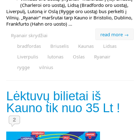
(Charleroi oro uostą), Lidsą (Bradfordo oro uostą),
Liverpulį, Lutoną ir Oslą (Rygge oro uostą) bus perkelti į
Vilnių. „Ryanair“ maršrutai tarp Kauno ir Bristolio, Dublino,
Frankfurto (Hahn oro uosto) ...
read more →
Ryanair skrydžiai
bradfordas
Briuselis
Kaunas
Lidsas
Liverpulis
lutonas
Oslas
Ryanair
rygge
vilnius
Lėktuvų bilietai iš
Kauno tik nuo 35 Lt !
2