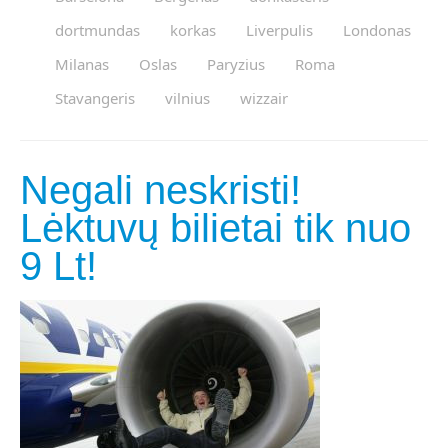
dortmundas
korkas
Liverpulis
Londonas
Milanas
Oslas
Paryzius
Roma
Stavangeris
vilnius
wizzair
Negali neskristi!
Lėktuvų bilietai tik nuo
9 Lt!