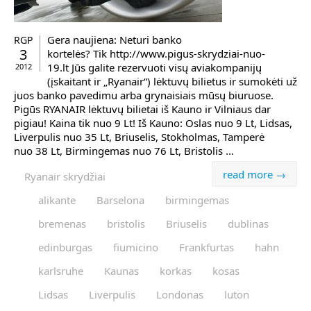
Gera naujiena: Neturi banko
RGP
3
kortelės? Tik http://www.pigus-skrydziai-nuo-
19.lt Jūs galite rezervuoti visų aviakompanijų
2012
(įskaitant ir „Ryanair“) lėktuvų bilietus ir sumokėti už
juos banko pavedimu arba grynaisiais mūsų biuruose.
Pigūs RYANAIR lėktuvų bilietai iš Kauno ir Vilniaus dar
pigiau! Kaina tik nuo 9 Lt! Iš Kauno: Oslas nuo 9 Lt, Lidsas,
Liverpulis nuo 35 Lt, Briuselis, Stokholmas, Tamperė
nuo 38 Lt, Birmingemas nuo 76 Lt, Bristolis ...
read more →
Ryanair skrydžiai
alikante
Barselona
birmingemas
bremenas
bristolis
Briuselis
dublinas
edinburgas
fiumicino
Frankfurtas
hahn
karlsruhe
Kaunas
korkas
kosas
Lidsas
Liverpulis
Londonas
luton