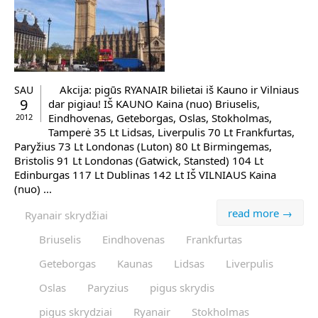
Akcija: pigūs RYANAIR bilietai iš Kauno ir Vilniaus
SAU
9
dar pigiau! IŠ KAUNO Kaina (nuo) Briuselis,
Eindhovenas, Geteborgas, Oslas, Stokholmas,
2012
Tamperė 35 Lt Lidsas, Liverpulis 70 Lt Frankfurtas,
Paryžius 73 Lt Londonas (Luton) 80 Lt Birmingemas,
Bristolis 91 Lt Londonas (Gatwick, Stansted) 104 Lt
Edinburgas 117 Lt Dublinas 142 Lt IŠ VILNIAUS Kaina
(nuo) ...
read more →
Ryanair skrydžiai
Briuselis
Eindhovenas
Frankfurtas
Geteborgas
Kaunas
Lidsas
Liverpulis
Oslas
Paryzius
pigus skrydis
pigus skrydziai
Ryanair
Stokholmas