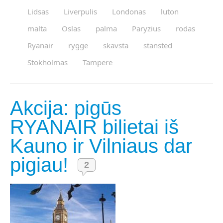
Lidsas
Liverpulis
Londonas
luton
malta
Oslas
palma
Paryzius
rodas
Ryanair
rygge
skavsta
stansted
Stokholmas
Tamperė
Akcija: pigūs
RYANAIR bilietai iš
Kauno ir Vilniaus dar
pigiau!
2