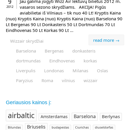
9
Jau galima įsigyti Wizz Air lėktuvų bilietus 2012 m.
vasaros sezono skrydžiams. AKCIJA! Pigūs
2012
aviabilietai iš Vilniaus – tik nuo 40 Lt! Kryptis Kaina
(nuo) Kryptis Kaina (nuo) Kryptis Kaina (nuo) Barselona 90
Lt Bergenas 90 Lt Donkasteris 50 Lt Dortmundas 70 Lt
Eindhovenas 50 Lt Korkas 90 Lt ...
read more →
Wizzair skrydžiai
Barselona
Bergenas
donkasteris
dortmundas
Eindhovenas
korkas
Liverpulis
Londonas
Milanas
Oslas
Paryzius
Roma
vilnius
wizzair
Geriausios kainos į:
airbaltic
Barselona
Berlynas
Amsterdamas
Briuselis
Bilundas
budapestas
Ciurichas
diuseldorfas