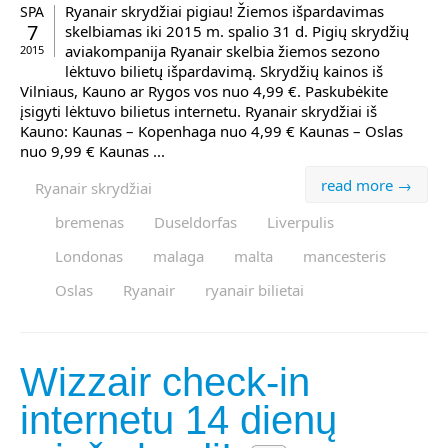
Ryanair skrydžiai pigiau! Žiemos išpardavimas
SPA
7
skelbiamas iki 2015 m. spalio 31 d. Pigių skrydžių
aviakompanija Ryanair skelbia žiemos sezono
2015
lėktuvo bilietų išpardavimą. Skrydžių kainos iš
Vilniaus, Kauno ar Rygos vos nuo 4,99 €. Paskubėkite
įsigyti lėktuvo bilietus internetu. Ryanair skrydžiai iš
Kauno: Kaunas – Kopenhaga nuo 4,99 € Kaunas – Oslas
nuo 9,99 € Kaunas ...
read more →
Ryanair skrydžiai
bremenas
Duseldorfas
Liverpulis
Londonas
malaga
malta
mancesteris
Oslas
Ryanair
ryanair bilietai
Wizzair check-in
internetu 14 dienų