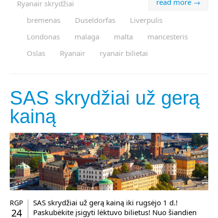
read more →
Ryanair skrydžiai
bremenas
Duseldorfas
Liverpulis
Londonas
malaga
malta
mancesteris
Oslas
Ryanair
ryanair bilietai
SAS skrydžiai už gerą
kainą
SAS skrydžiai už gerą kainą iki rugsėjo 1 d.!
RGP
24
Paskubėkite įsigyti lėktuvo bilietus! Nuo šiandien