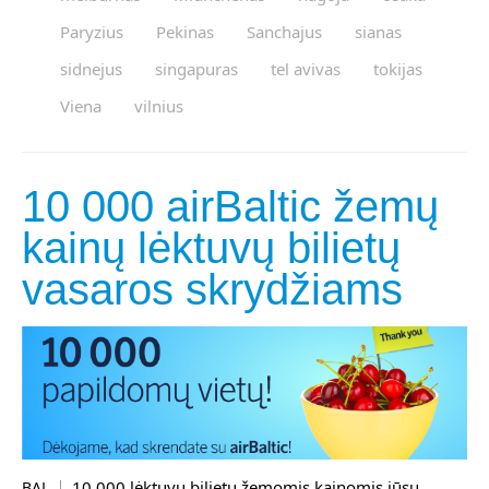
Paryzius
Pekinas
Sanchajus
sianas
sidnejus
singapuras
tel avivas
tokijas
Viena
vilnius
10 000 airBaltic žemų
kainų lėktuvų bilietų
vasaros skrydžiams
10 000 lėktuvų bilietų žemomis kainomis jūsų
BAL