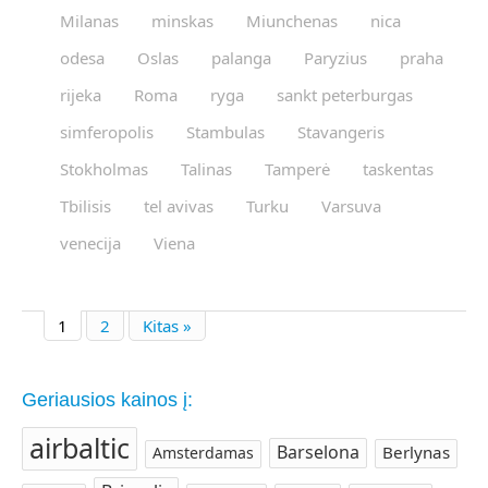
Milanas
minskas
Miunchenas
nica
odesa
Oslas
palanga
Paryzius
praha
rijeka
Roma
ryga
sankt peterburgas
simferopolis
Stambulas
Stavangeris
Stokholmas
Talinas
Tamperė
taskentas
Tbilisis
tel avivas
Turku
Varsuva
venecija
Viena
1
2
Kitas »
Geriausios kainos į:
airbaltic
Barselona
Berlynas
Amsterdamas