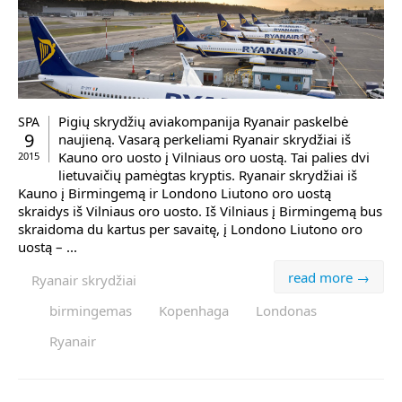
Pigių skrydžių aviakompanija Ryanair paskelbė
SPA
9
naujieną. Vasarą perkeliami Ryanair skrydžiai iš
Kauno oro uosto į Vilniaus oro uostą. Tai palies dvi
2015
lietuvaičių pamėgtas kryptis. Ryanair skrydžiai iš
Kauno į Birmingemą ir Londono Liutono oro uostą
skraidys iš Vilniaus oro uosto. Iš Vilniaus į Birmingemą bus
skraidoma du kartus per savaitę, į Londono Liutono oro
uostą – ...
read more →
Ryanair skrydžiai
birmingemas
Kopenhaga
Londonas
Ryanair