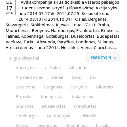
Avikakompanija airBaltic skelbia vasaros pabaigos
LIE
17
– rudens sezono skrydžių išpardavimą! Akcija vyks
nuo 2014.07.17 iki 2014.07.25. Keliaukite nuo
2014
2014.08.10 iki 2014.10.31! Oslas, Bergenas,
Stavangeris, Stokholmas, Kijevas nuo 171 Lt. Praha,
Miunchenas, Berlynas, Hamburgas, Frankfurtas, Briuselis,
Talinas, Kopenhaga, Goteburgas, Duseldorfas, Budapeštas,
Varšuva, Turku, Alesunda, Paryžius, Londonas, Milanas,
Amsterdamas nuo 220 Lt. Helsinkis, Viena, Ciurichas, ...
read more →
Pigūs skrydžiai
Aberdynas
airbaltic
Alesunda
Amsterdamas
atenai
baku
bari
Barselona
Bergenas
Berlynas
Bilundas
Briuselis
budapestas
bukarestas
Ciurichas
Duseldorfas
Frankfurtas
Goteburgas
Hamburgas
Helsinkis
Kijevas
kisiniovas
Kopenhaga
larnaka