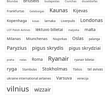
Briuselis
Bilundas
budapestas
Ciurichas
diuseldorfas
Kaunas
Kijevas
Frankfurtas
Geteborgas
Londonas
Kopenhaga
larnaka
Liverpulis
kosas
malta
lėktuvo bilietai
LOT Polish Airlines
maljorka
Oslas
Milanas
Miunchenas
Niujorkas
palanga
Paryzius
pigus skrydis
pigus skrydziai
Ryanair
Roma
ryanair bilietai
praha
rodas
ryga
Stokholmas
tel avivas
Stambulas
Tbilisis
Varsuva
ukraine international airlaines
venecija
vilnius
wizzair