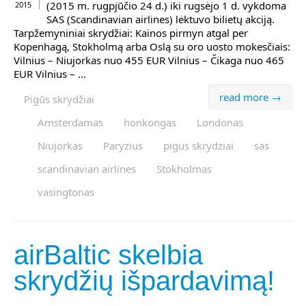
(2015 m. rugpjūčio 24 d.) iki rugsėjo 1 d. vykdoma
2015
SAS (Scandinavian airlines) lėktuvo bilietų akciją.
Tarpžemyniniai skrydžiai: Kainos pirmyn atgal per
Kopenhagą, Stokholmą arba Oslą su oro uosto mokesčiais:
Vilnius – Niujorkas nuo 455 EUR Vilnius – Čikaga nuo 465
EUR Vilnius – ...
read more →
Pigūs skrydžiai
Amsterdamas
honkongas
Londonas
Niujorkas
Paryzius
pigus skrydziai
sas
scandinavian airlines
Stokholmas
vasingtonas
airBaltic skelbia
skrydžių išpardavimą!