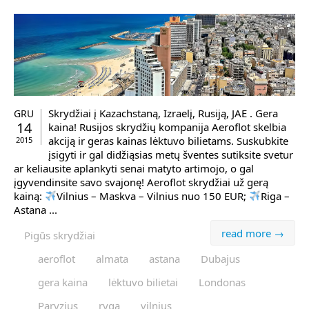
Skrydžiai į Kazachstaną, Izraelį, Rusiją, JAE . Gera
GRU
14
kaina! Rusijos skrydžių kompanija Aeroflot skelbia
akciją ir geras kainas lėktuvo bilietams. Suskubkite
2015
įsigyti ir gal didžiąsias metų šventes sutiksite svetur
ar keliausite aplankyti senai matyto artimojo, o gal
įgyvendinsite savo svajonę! Aeroflot skrydžiai už gerą
kainą:
Vilnius – Maskva – Vilnius nuo 150 EUR;
Riga –
Astana ...
read more →
Pigūs skrydžiai
aeroflot
almata
astana
Dubajus
gera kaina
lėktuvo bilietai
Londonas
Paryzius
ryga
vilnius