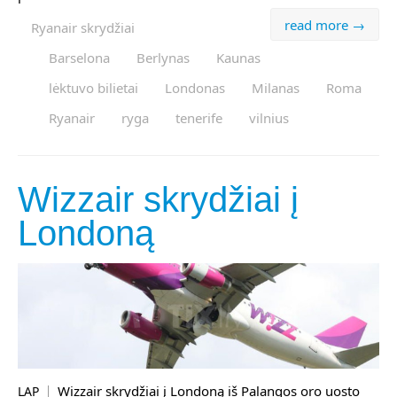
read more →
Ryanair skrydžiai
Barselona
Berlynas
Kaunas
lėktuvo bilietai
Londonas
Milanas
Roma
Ryanair
ryga
tenerife
vilnius
Wizzair skrydžiai į
Londoną
Wizzair skrydžiai į Londoną iš Palangos oro uosto
LAP