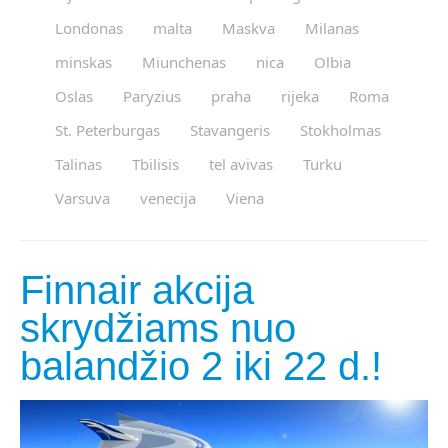
Londonas
malta
Maskva
Milanas
minskas
Miunchenas
nica
Olbia
Oslas
Paryzius
praha
rijeka
Roma
St. Peterburgas
Stavangeris
Stokholmas
Talinas
Tbilisis
tel avivas
Turku
Varsuva
venecija
Viena
Finnair akcija
skrydžiams nuo
balandžio 2 iki 22 d.!