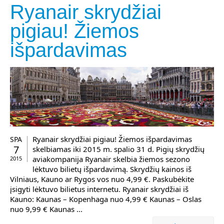
Ryanair skrydžiai
pigiau! Žiemos
išpardavimas
Ryanair skrydžiai pigiau! Žiemos išpardavimas
SPA
7
skelbiamas iki 2015 m. spalio 31 d. Pigių skrydžių
aviakompanija Ryanair skelbia žiemos sezono
2015
lėktuvo bilietų išpardavimą. Skrydžių kainos iš
Vilniaus, Kauno ar Rygos vos nuo 4,99 €. Paskubėkite
įsigyti lėktuvo bilietus internetu. Ryanair skrydžiai iš
Kauno: Kaunas – Kopenhaga nuo 4,99 € Kaunas – Oslas
nuo 9,99 € Kaunas ...