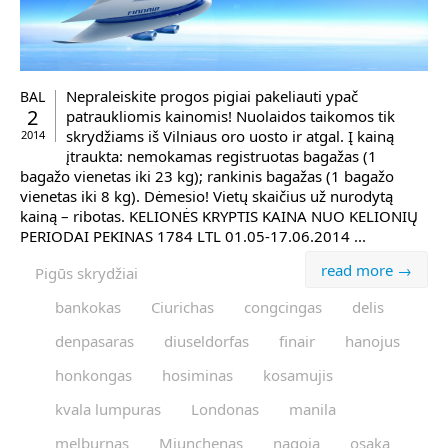
Nepraleiskite progos pigiai pakeliauti ypač
BAL
2
patraukliomis kainomis! Nuolaidos taikomos tik
skrydžiams iš Vilniaus oro uosto ir atgal. Į kainą
2014
įtraukta: nemokamas registruotas bagažas (1
bagažo vienetas iki 23 kg); rankinis bagažas (1 bagažo
vienetas iki 8 kg). Dėmesio! Vietų skaičius už nurodytą
kainą – ribotas. KELIONĖS KRYPTIS KAINA NUO KELIONIŲ
PERIODAI PEKINAS 1784 LTL 01.05-17.06.2014 ...
read more →
Pigūs skrydžiai
bankokas
Ciurichas
congcingas
delis
denpasaras
diuseldorfas
finair
hanojus
honkongas
hosiminas
kosamujis
kvala lumpuras
Londonas
manila
melburnas
Miunchenas
nagoja
osaka