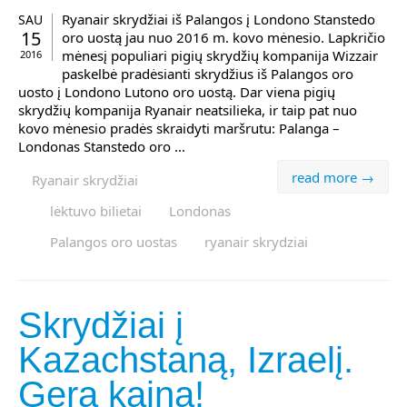
Ryanair skrydžiai iš Palangos į Londono Stanstedo
SAU
15
oro uostą jau nuo 2016 m. kovo mėnesio. Lapkričio
mėnesį populiari pigių skrydžių kompanija Wizzair
2016
paskelbė pradėsianti skrydžius iš Palangos oro
uosto į Londono Lutono oro uostą. Dar viena pigių
skrydžių kompanija Ryanair neatsilieka, ir taip pat nuo
kovo mėnesio pradės skraidyti maršrutu: Palanga –
Londonas Stanstedo oro ...
read more →
Ryanair skrydžiai
lėktuvo bilietai
Londonas
Palangos oro uostas
ryanair skrydziai
Skrydžiai į
Kazachstaną, Izraelį.
Gera kaina!