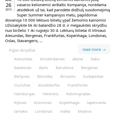
26
vasaros kelionėms! airBaltic kompanija, norėdama
atsidėkoti už tai, kad parodėte didžiulį susidomėjimą
2013
Super Summer kampanijos metu, papildomai
dovanoja 10 000 lėktuvo bilietų ypač žemomis kainomis!
Užsisakykite tik iki balandžio 28 d. ir mėgaukitės skrydžiu
nuo birželio 1 iki rugsėjo 30 d. Lėktuvų bilietai iš Vilniaus
Alesundas, Bergenas, Frankfurtas, Kopenhaga, Londonas,
Oslas, Stavangeris, ...
read more →
Pigūs skrydžiai
Alesundas
Amsterdamas
atenai
baku
balatonas
Baris
Barselona
Bergenas
Berlynas
Bilundas
Briuselis
budapestas
Ciurichas
diuseldorfas
Frankfurtas
Hamburgas
Helsinkis
Kaliningradas
Kijevas
kisiniovas
Kopenhaga
lapenranta
larnaka
Londonas
malta
Maskva