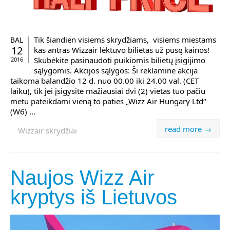
Tik šiandien visiems skrydžiams, visiems miestams
BAL
12
kas antras Wizzair lėktuvo bilietas už pusę kainos!
Skubėkite pasinaudoti puikiomis bilietų įsigijimo
2016
sąlygomis. Akcijos sąlygos: Ši reklaminė akcija
taikoma balandžio 12 d. nuo 00.00 iki 24.00 val. (CET
laiku), tik jei įsigysite mažiausiai dvi (2) vietas tuo pačiu
metu pateikdami vieną to paties „Wizz Air Hungary Ltd“
(W6) ...
read more →
Wizzair skrydžiai
Naujos Wizz Air
kryptys iš Lietuvos