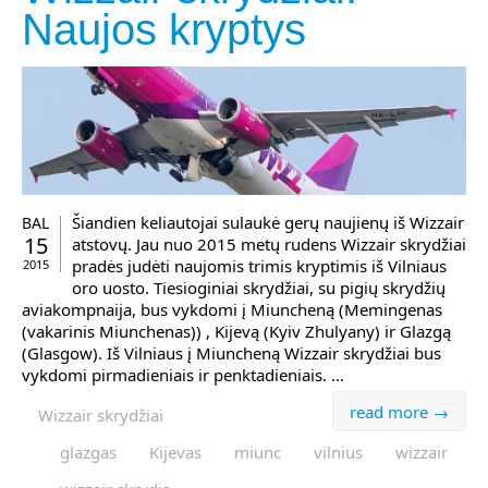
Naujos kryptys
Šiandien keliautojai sulaukė gerų naujienų iš Wizzair
BAL
15
atstovų. Jau nuo 2015 metų rudens Wizzair skrydžiai
pradės judėti naujomis trimis kryptimis iš Vilniaus
2015
oro uosto. Tiesioginiai skrydžiai, su pigių skrydžių
aviakompnaija, bus vykdomi į Miuncheną (Memingenas
(vakarinis Miunchenas)) , Kijevą (Kyiv Zhulyany) ir Glazgą
(Glasgow). Iš Vilniaus į Miuncheną Wizzair skrydžiai bus
vykdomi pirmadieniais ir penktadieniais. ...
read more →
Wizzair skrydžiai
glazgas
Kijevas
miunc
vilnius
wizzair