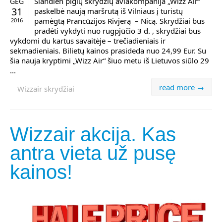
Šiandien pigių skrydžių aviakompanija „Wizz Air“
GEG
31
paskelbė naują maršrutą iš Vilniaus į turistų
pamėgtą Prancūzijos Rivjerą – Nicą. Skrydžiai bus
2016
pradėti vykdyti nuo rugpjūčio 3 d. , skrydžiai bus
vykdomi du kartus savaitėje – trečiadieniais ir
sekmadieniais. Bilietų kainos prasideda nuo 24,99 Eur. Su
šia nauja kryptimi „Wizz Air“ šiuo metu iš Lietuvos siūlo 29
...
read more →
Wizzair skrydžiai
Wizzair akcija. Kas
antra vieta už pusę
kainos!