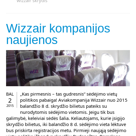
wizzair skrydis
Wizzair kompanijos
naujienos
„Kas pirmesnis – tas gudresnis“ sėdėjimo vietų
BAL
2
politikos pabaiga! Aviakompanija Wizzair nuo 2015
balandžio 8 d. skrydžio bilietus pateiks su
2015
nurodytomis sėdėjimo vietomis. Jeigu tik bus
galimybė, keleiviai sėdės šalia. Keliautojams, kurie įsigijo
skrydžio bilietus, iki balandžio 8 d. sėdėjimo vieta lėktuve
bus priskirta registracijos metu. Pirmieji naująją sėdėjimo