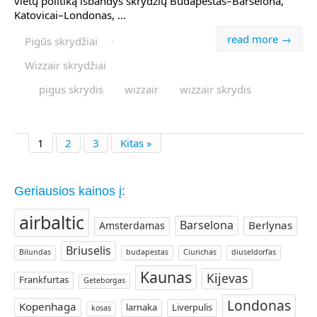
vietų politiką išbandys skrydžių Budapeštas–Barselona,
Katovicai–Londonas, ...
read more →
Pigūs skrydžiai
·
Wizzair skrydžiai
pigus skrydis
wizzair
wizzair skrydis
1
2
3
Kitas »
Geriausios kainos į:
airbaltic
Barselona
Berlynas
Amsterdamas
Briuselis
Bilundas
budapestas
Ciurichas
diuseldorfas
Kaunas
Kijevas
Frankfurtas
Geteborgas
Londonas
Kopenhaga
larnaka
Liverpulis
kosas