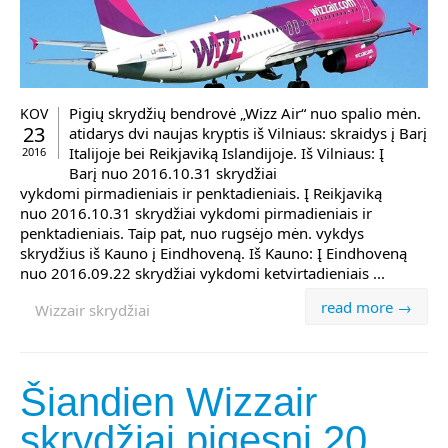
Pigių skrydžių bendrovė „Wizz Air“ nuo spalio mėn.
KOV
23
atidarys dvi naujas kryptis iš Vilniaus: skraidys į Barį
Italijoje bei Reikjaviką Islandijoje. Iš Vilniaus: Į
2016
Barį nuo 2016.10.31 skrydžiai
vykdomi pirmadieniais ir penktadieniais. Į Reikjaviką
nuo 2016.10.31 skrydžiai vykdomi pirmadieniais ir
penktadieniais. Taip pat, nuo rugsėjo mėn. vykdys
skrydžius iš Kauno į Eindhoveną. Iš Kauno: Į Eindhoveną
nuo 2016.09.22 skrydžiai vykdomi ketvirtadieniais ...
read more →
Wizzair skrydžiai
Šiandien Wizzair
skrydžiai pigesni 20