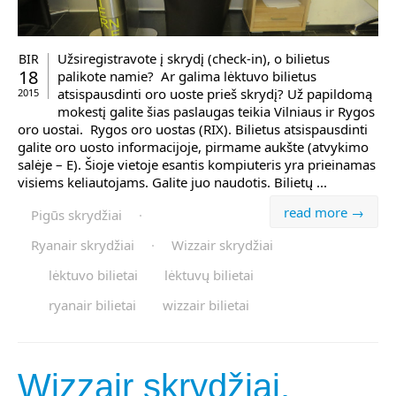
Užsiregistravote į skrydį (check-in), o bilietus
BIR
18
palikote namie? Ar galima lėktuvo bilietus
atsispausdinti oro uoste prieš skrydį? Už papildomą
2015
mokestį galite šias paslaugas teikia Vilniaus ir Rygos
oro uostai. Rygos oro uostas (RIX). Bilietus atsispausdinti
galite oro uosto informacijoje, pirmame aukšte (atvykimo
salėje – E). Šioje vietoje esantis kompiuteris yra prieinamas
visiems keliautojams. Galite juo naudotis. Bilietų ...
read more →
Pigūs skrydžiai
·
Ryanair skrydžiai
·
Wizzair skrydžiai
lėktuvo bilietai
lėktuvų bilietai
ryanair bilietai
wizzair bilietai
Wizzair skrydžiai.