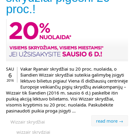
proc.!
Vakar Ryanair skrydžiai su 20 proc. nuolaida, o
SAU
6
šiandien Wizzair skrydžiai suteikia galimybę įsigyti
lėktuvo bilietus pigiau! Viena iš didžiausių centrinėje
2016
Europoje veikiančių pigių skrydžių aviakompanijų –
Wizzair tik šiandien (2016 m. sausio 6 d.) paskelbė itin
puikią akciją lėktuvo bilietams. Visi Wizzair skrydžiai,
visomis kryptimis su 20 proc. nuolaida. Paskubėkite
pasinaudoti puikia proga įsigyti ...
read more →
Wizzair skrydžiai
wizzair skrydziai