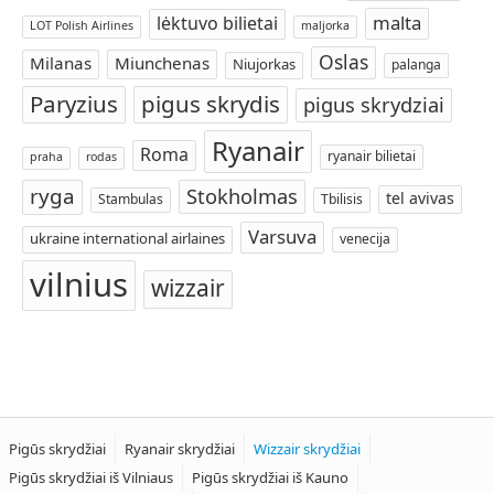
malta
lėktuvo bilietai
LOT Polish Airlines
maljorka
Oslas
Milanas
Miunchenas
Niujorkas
palanga
Paryzius
pigus skrydis
pigus skrydziai
Ryanair
Roma
ryanair bilietai
praha
rodas
ryga
Stokholmas
tel avivas
Stambulas
Tbilisis
Varsuva
ukraine international airlaines
venecija
vilnius
wizzair
Pigūs skrydžiai
Ryanair skrydžiai
Wizzair skrydžiai
Pigūs skrydžiai iš Vilniaus
Pigūs skrydžiai iš Kauno