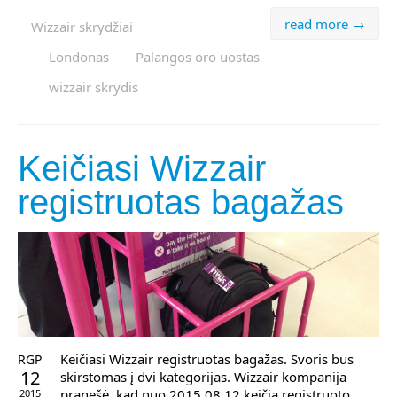
read more →
Wizzair skrydžiai
Londonas
Palangos oro uostas
wizzair skrydis
Keičiasi Wizzair
registruotas bagažas
Keičiasi Wizzair registruotas bagažas. Svoris bus
RGP
12
skirstomas į dvi kategorijas. Wizzair kompanija
pranešė, kad nuo 2015.08.12 keičia registruoto
2015