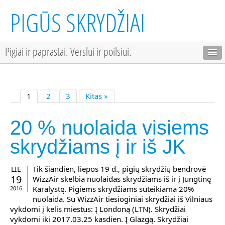
PIGŪS SKRYDŽIAI
Pigiai ir paprastai. Verslui ir poilsiui.
1
2
3
Kitas »
20 % nuolaida visiems
skrydžiams į ir iš JK
Tik šiandien, liepos 19 d., pigių skrydžių bendrovė
LIE
19
WizzAir skelbia nuolaidas skrydžiams iš ir į Jungtinę
Karalystę. Pigiems skrydžiams suteikiama 20%
2016
nuolaida. Su WizzAir tiesioginiai skrydžiai iš Vilniaus
vykdomi į kelis miestus: Į Londoną (LTN). Skrydžiai
vykdomi iki 2017.03.25 kasdien. Į Glazgą. Skrydžiai