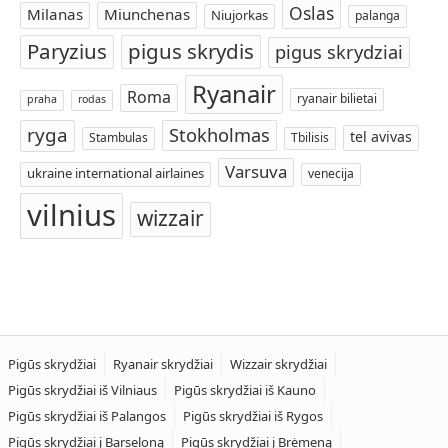
Oslas
Milanas
Miunchenas
Niujorkas
palanga
Paryzius
pigus skrydis
pigus skrydziai
Ryanair
Roma
ryanair bilietai
praha
rodas
ryga
Stokholmas
tel avivas
Stambulas
Tbilisis
Varsuva
ukraine international airlaines
venecija
vilnius
wizzair
Pigūs skrydžiai
Ryanair skrydžiai
Wizzair skrydžiai
Pigūs skrydžiai iš Vilniaus
Pigūs skrydžiai iš Kauno
Pigūs skrydžiai iš Palangos
Pigūs skrydžiai iš Rygos
Pigūs skrydžiai į Barseloną
Pigūs skrydžiai į Brėmeną