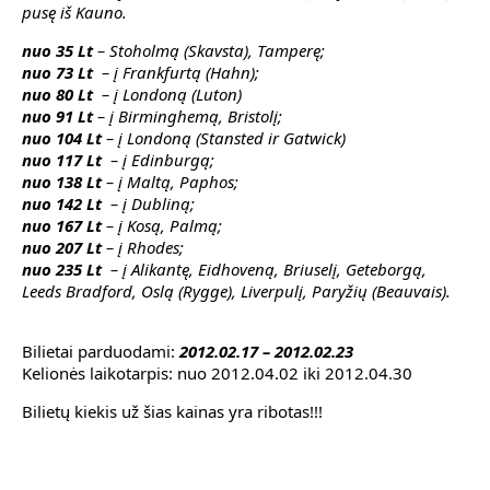
pusę iš Kauno.
nuo 35 Lt
– Stoholmą (Skavsta), Tamperę;
nuo 73 Lt
– į Frankfurtą (Hahn);
nuo 80 Lt
– į Londoną (Luton)
nuo 91 Lt
– į Birminghemą, Bristolį;
nuo 104 Lt
– į Londoną (Stansted ir Gatwick)
nuo 117 Lt
– į Edinburgą;
nuo 138 Lt
– į Maltą, Paphos;
nuo 142 Lt
– į Dubliną;
nuo 167 Lt
– į Kosą, Palmą;
nuo 207 Lt
– į Rhodes;
nuo 235 Lt
– į Alikantę, Eidhoveną, Briuselį, Geteborgą,
Leeds Bradford, Oslą (Rygge), Liverpulį, Paryžių (Beauvais).
Bilietai parduodami:
2012.02.17 – 2012.02.23
Kelionės laikotarpis: nuo 2012.04.02 iki 2012.04.30
Bilietų kiekis už šias kainas yra ribotas!!!