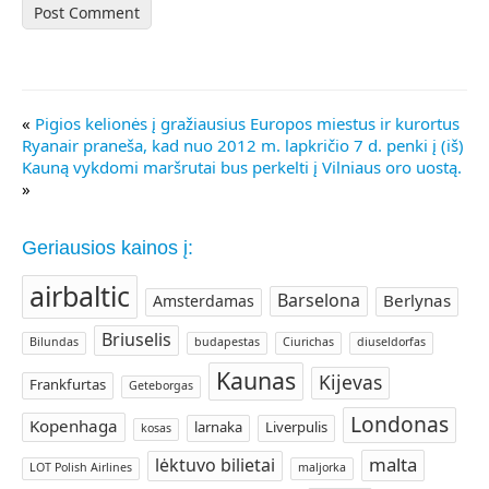
«
Pigios kelionės į gražiausius Europos miestus ir kurortus
Ryanair praneša, kad nuo 2012 m. lapkričio 7 d. penki į (iš)
Kauną vykdomi maršrutai bus perkelti į Vilniaus oro uostą.
»
Geriausios kainos į:
airbaltic
Barselona
Berlynas
Amsterdamas
Briuselis
Bilundas
budapestas
Ciurichas
diuseldorfas
Kaunas
Kijevas
Frankfurtas
Geteborgas
Londonas
Kopenhaga
larnaka
Liverpulis
kosas
malta
lėktuvo bilietai
LOT Polish Airlines
maljorka