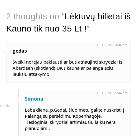
2 thoughts on “
Lėktuvų bilietai iš
Kauno tik nuo 35 Lt !
”
Sau 13, 2013 4:44 am
gedas
Sveiki norejau paklausti ar bus atnaujinti skrydziai is
Aberdeen (skotland) UK I kauna ar palanga aciu
lauksiu atsakymo
Sau 15, 2013 9:44 am
Simona
Reply
Laba diena, p.Gedai, šiuo metu galite nuskristi į
Palangą su persėdimu Kopenhagoje.
Tiesioginiai skrydžiai artimiausiu laiku nėra
planuojami.