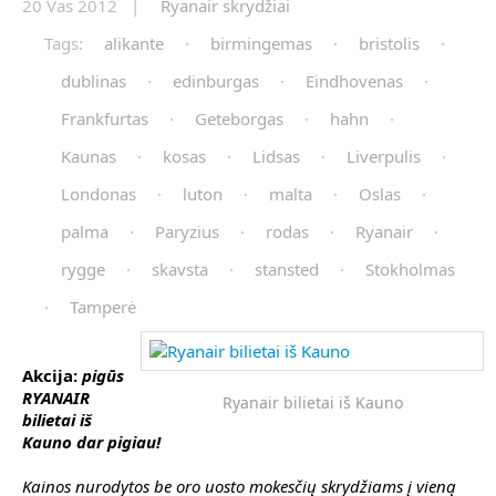
20 Vas 2012 |
Ryanair skrydžiai
Tags:
alikante
·
birmingemas
·
bristolis
·
dublinas
·
edinburgas
·
Eindhovenas
·
Frankfurtas
·
Geteborgas
·
hahn
·
Kaunas
·
kosas
·
Lidsas
·
Liverpulis
·
Londonas
·
luton
·
malta
·
Oslas
·
palma
·
Paryzius
·
rodas
·
Ryanair
·
rygge
·
skavsta
·
stansted
·
Stokholmas
·
Tamperė
Akcija:
pigūs
RYANAIR
Ryanair bilietai iš Kauno
bilietai iš
Kauno dar pigiau!
Kainos nurodytos
be oro uosto mokesčių
skrydžiams į vieną