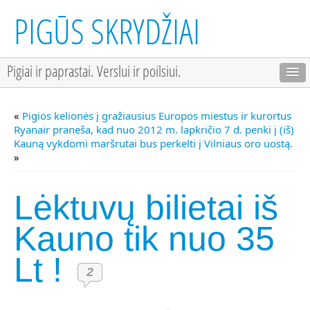
PIGŪS SKRYDŽIAI
Pigiai ir paprastai. Verslui ir poilsiui.
«
Pigios kelionės į gražiausius Europos miestus ir kurortus
Ryanair praneša, kad nuo 2012 m. lapkričio 7 d. penki į (iš)
Kauną vykdomi maršrutai bus perkelti į Vilniaus oro uostą.
»
Lėktuvų bilietai iš
Kauno tik nuo 35
Lt !
2