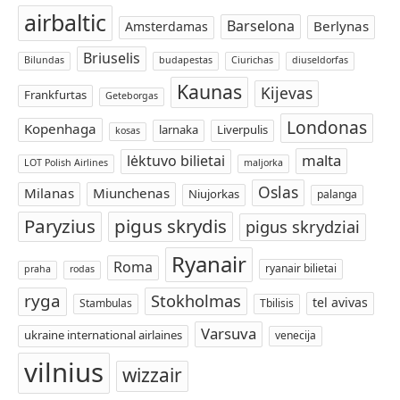
airbaltic
Barselona
Berlynas
Amsterdamas
Briuselis
Bilundas
budapestas
Ciurichas
diuseldorfas
Kaunas
Kijevas
Frankfurtas
Geteborgas
Londonas
Kopenhaga
larnaka
Liverpulis
kosas
malta
lėktuvo bilietai
LOT Polish Airlines
maljorka
Oslas
Milanas
Miunchenas
Niujorkas
palanga
Paryzius
pigus skrydis
pigus skrydziai
Ryanair
Roma
ryanair bilietai
praha
rodas
ryga
Stokholmas
tel avivas
Stambulas
Tbilisis
Varsuva
ukraine international airlaines
venecija
vilnius
wizzair