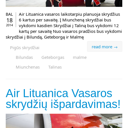
Air Lituanica vasaros laikotarpiu planuoja skrydžius
BAL
18
6 kartus per savaitę. Į Miuncheną skrydžiai bus
vykdomi kasdien Skrydžiai į Taliną bus vykdomi 12
2014
kartų per savaitę Nuo vasaros pradžios bus vykdomi
skrydžiai į Bilundą, Geteborgą ir Malmę
read more →
Pigūs skrydžiai
Bilundas
Geteborgas
malme
Miunchenas
Talinas
Air Lituanica Vasaros
skrydžių išpardavimas!