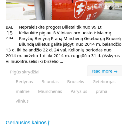
Nepraleiskite progos! Bilietai tik nuo 99 Lt!
BAL
15
Keliaukite pigiau iš Vilniaus oro uosto į: Malmę
Paryžių Berlyną Prahą Mincheną Geteburgą Briuselį
2014
Bilundą Bilietus galite įsigyti nuo 2014 m. balandžio
13 d. iki balandžio 22 d. 24 val. Kelionių periodas nuo
2014 m. birželio 1 d. iki 2014 m. rugpjūčio 31 d. (išskyrus
Vilnius-Briuselis iki birželio ...
read more →
Pigūs skrydžiai
Berlynas
Bilundas
Briuselis
Geteborgas
malme
Miunchenas
Paryzius
praha
vilnius
Geriausios kainos į: