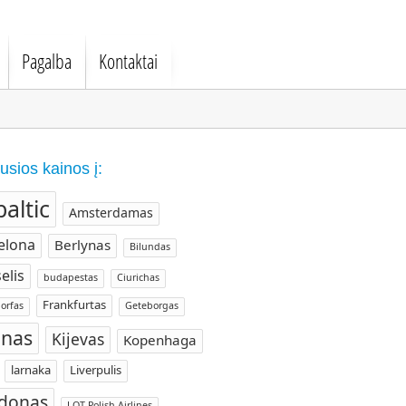
Pagalba
Kontaktai
usios kainos į:
baltic
Amsterdamas
elona
Berlynas
Bilundas
elis
budapestas
Ciurichas
Frankfurtas
orfas
Geteborgas
nas
Kijevas
Kopenhaga
larnaka
Liverpulis
donas
LOT Polish Airlines