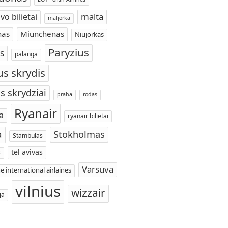
malta
vo bilietai
maljorka
nas
Miunchenas
Niujorkas
Paryzius
s
palanga
us skrydis
s skrydziai
praha
rodas
Ryanair
a
ryanair bilietai
a
Stokholmas
Stambulas
tel avivas
s
Varsuva
e international airlaines
vilnius
wizzair
ja