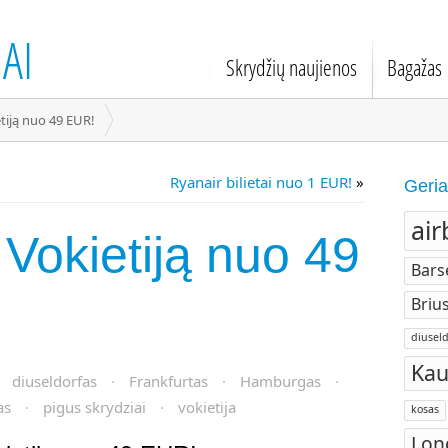
AI
Skrydžių naujienos
Bagažas
etiją nuo 49 EUR!
Ryanair bilietai nuo 1 EUR!
»
Geria
air
 Vokietiją nuo 49
Bars
Brius
diuseld
Kau
·
diuseldorfas
·
Frankfurtas
·
Hamburgas
·
as
·
pigus skrydziai
·
vokietija
kosas
Lon