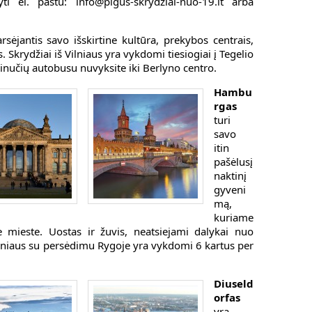
ti el. paštu: info@pigus-skrydziai-nuo-19.lt arba
rsėjantis savo išskirtine kultūra, prekybos centrais,
 Skrydžiai iš Vilniaus yra vykdomi tiesiogiai į Tegelio
inučių autobusu nuvyksite iki Berlyno centro.
Hambu
rgas
turi
savo
itin
pašėlusį
naktinį
gyveni
mą,
kuriame
e mieste. Uostas ir žuvis, neatsiejami dalykai nuo
lniaus su persėdimu Rygoje yra vykdomi 6 kartus per
Diuseld
orfas
yra