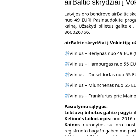
airBaltic skrydžiai į V
Latvijos oro bendrovė airBaltic skel
nuo 49 EUR! Pasinaudokite proga i
kainą. Užsakyti bilietus galite el
860026766.
airBaltic skrydžiai į Vokietiją u
Vilnius – Berlynas nuo 49 EUR (t
Vilnius – Hamburgas nuo 55 EU
Vilnius – Diuseldorfas nuo 55 E
Vilnius – Miunchenas nuo 55 E
Vilnius – Frankfurtas prie Main
Pasiūlymo sąlygos:
Lėktuvų bilietus galite įsigyti
i
Kelionės laikotarpis:
nuo 2016 m.
Kainos
nurodytos su oro uosto 
registruoto bagažo gabenimo pas