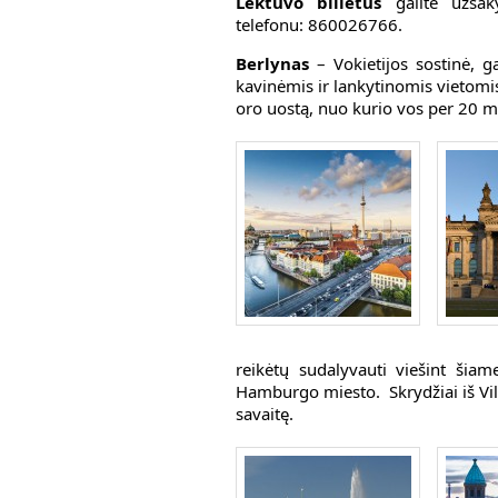
Lėktuvo bilietus
galite užsaky
telefonu: 860026766.
Berlynas
– Vokietijos sostinė, ga
kavinėmis ir lankytinomis vietomis.
oro uostą, nuo kurio vos per 20 m
reikėtų sudalyvauti viešint šiam
Hamburgo miesto. Skrydžiai iš Vi
savaitę.