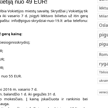
okietiją nuo 49 EUR!
lėktu
bia Vokietijos miestų savaitę. Skrydžiai į Vokietiją tik
ki vasario 7 d. įsigyti lėktuvo bilietus už itin gerą
Mila
. paštu: info@pigus-skrydziai-nuo-19.lt arba telefonu:
Osla
pig
ž gerą kainą:
iesioginisskrydis);
pigu
R;
Rom
UR;
ryg
UR;
Tbilisi
o nuo 55 EUR.
ukrain
ki 2016 m. vasario 7 d.
veneci
 balandžio 1 d. iki gegužės 31 d.
mokesčiais. Į kainą įskaičiuota ir rankinio bei
lauga.