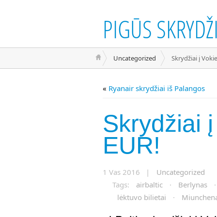
PIGŪS SKRYDŽI
Uncategorized
Skrydžiai į Voki
«
Ryanair skrydžiai iš Palangos
Skrydžiai į
EUR!
1 Vas 2016 |
Uncategorized
Tags:
airbaltic
·
Berlynas
lėktuvo bilietai
·
Miunchen