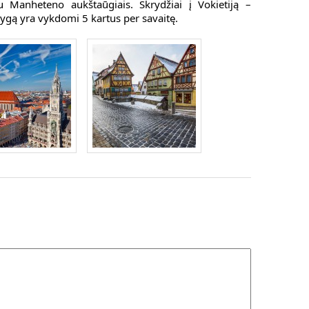
 Manheteno aukštaūgiais. Skrydžiai į Vokietiją –
Rygą yra vykdomi 5 kartus per savaitę.