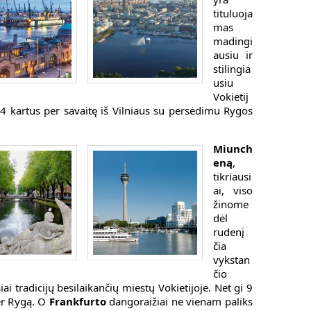
tituluoja
mas
madingi
ausiu ir
stilingia
usiu
Vokietij
4 kartus per savaitę iš Vilniaus su persėdimu Rygos
Miunch
eną
,
tikriausi
ai, viso
žinome
dėl
rudenį
čia
vykstan
čio
iai tradicijų besilaikančių miestų Vokietijoje. Net gi 9
per Rygą. O
Frankfurto
dangoraižiai ne vienam paliks