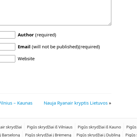
Author
(required)
Email
(will not be published)(required)
Website
ilnius – Kaunas
Nauja Ryanair kryptis Lietuvos
»
air skrydžiai
Pigūs skrydžiai iš Vilniaus
Pigūs skrydžiai iš Kauno
Pigūs
 į Barseloną
Pigūs skrydžiai į Brėmeną
Pigūs skrydžiai į Dubliną
Pigūs 