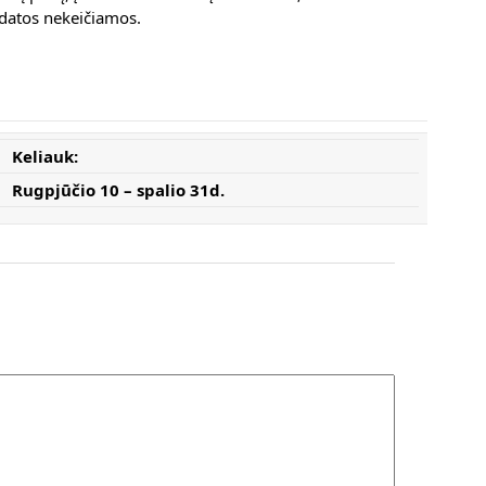
 datos nekeičiamos.
Keliauk:
Rugpj
ūčio
10 – spalio 31d.