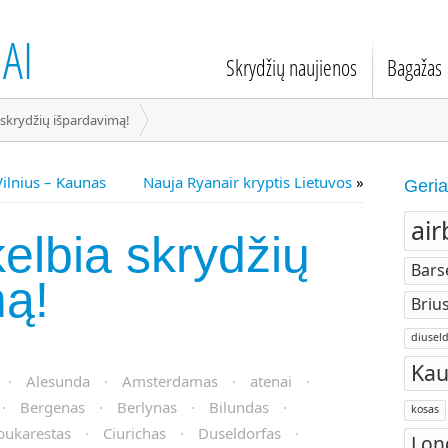
AI
Skrydžių naujienos
Bagažas
a skrydžių išpardavimą!
ilnius – Kaunas
Nauja Ryanair kryptis Lietuvos
»
Geria
air
kelbia skrydžių
Bars
mą!
Brius
diuseld
Kau
·
Alesunda
·
Amsterdamas
·
atenai
·
·
Bergenas
·
Berlynas
·
Bilundas
·
kosas
bukarestas
·
Ciurichas
·
Duseldorfas
·
Lon