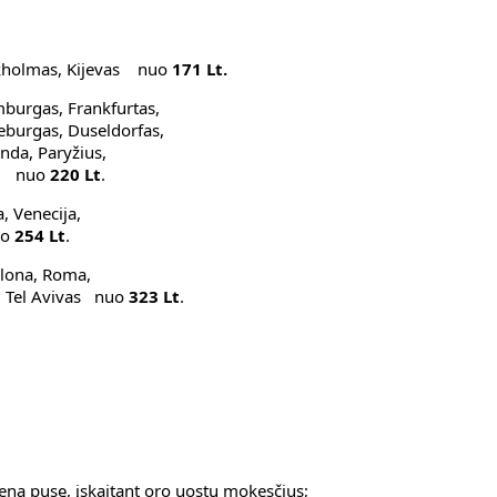
tokholmas, Kijevas nuo
171 Lt.
burgas, Frankfurtas,
teburgas, Duseldorfas,
nda, Paryžius,
as nuo
220 Lt
.
, Venecija,
uo
254 Lt
.
elona, Roma,
a, Tel Avivas nuo
323 Lt
.
eną pusę, įskaitant oro uostų mokesčius;