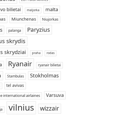
malta
vo bilietai
maljorka
nas
Miunchenas
Niujorkas
Paryzius
s
palanga
us skrydis
s skrydziai
praha
rodas
Ryanair
a
ryanair bilietai
a
Stokholmas
Stambulas
tel avivas
s
Varsuva
e international airlaines
vilnius
wizzair
ja