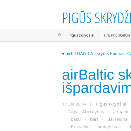
PIGŪS SKRYDŽI
Pigūs skrydžiai
airBaltic skelbi
«
airLITUANICA skrydis Kaunas – V
airBaltic s
išpardavi
17 Lie 2014 |
Pigūs skrydžiai
Tags:
Aberdynas
·
airbaltic
baku
·
bari
·
Barselona
Briuselis
·
budapestas
·