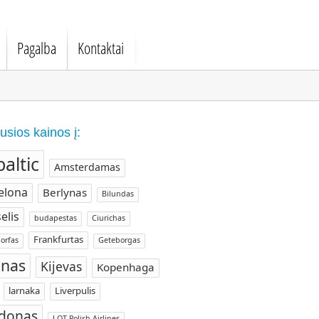
Pagalba
Kontaktai
usios kainos į:
baltic
Amsterdamas
elona
Berlynas
Bilundas
elis
budapestas
Ciurichas
Frankfurtas
orfas
Geteborgas
nas
Kijevas
Kopenhaga
larnaka
Liverpulis
donas
LOT Polish Airlines