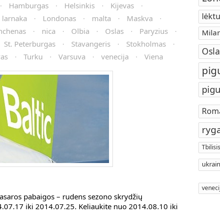
·
Hamburgas
·
Helsinkis
·
Kijevas
·
lėktu
larnaka
·
Londonas
·
malta
·
Maskva
·
nchenas
·
nica
·
Olbia
·
Oslas
·
Paryzius
·
Mila
St. Peterburgas
·
Stavangeris
·
Stokholmas
·
Osla
vas
·
Turku
·
Varsuva
·
venecija
·
Viena
pig
pigu
Rom
ryg
Tbilisi
ukrain
veneci
vasaros pabaigos – rudens sezono skrydžių
.07.17 iki 2014.07.25. Keliaukite nuo 2014.08.10 iki