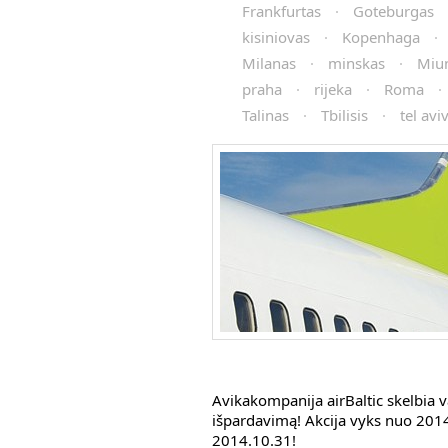
Frankfurtas
·
Goteburgas
kisiniovas
·
Kopenhaga
·
Milanas
·
minskas
·
Miu
praha
·
rijeka
·
Roma
·
Talinas
·
Tbilisis
·
tel avi
Avikakompanija airBaltic skelbia 
išpardavimą! Akcija vyks nuo 2014
2014.10.31!