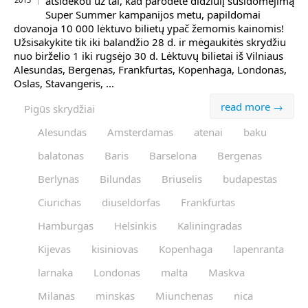
atsidėkoti už tai, kad parodėte didžiulį susidomėjimą
Super Summer kampanijos metu, papildomai
dovanoja 10 000 lėktuvo bilietų ypač žemomis kainomis!
Užsisakykite tik iki balandžio 28 d. ir mėgaukitės skrydžiu
nuo birželio 1 iki rugsėjo 30 d. Lėktuvų bilietai iš Vilniaus
Alesundas, Bergenas, Frankfurtas, Kopenhaga, Londonas,
Oslas, Stavangeris, ...
read more →
Pigūs skrydžiai
Alesundas
Amsterdamas
atenai
baku
balatonas
Baris
Barselona
Bergenas
Berlynas
Bilundas
Briuselis
budapestas
Ciurichas
diuseldorfas
Frankfurtas
Hamburgas
Helsinkis
Kaliningradas
Kijevas
kisiniovas
Kopenhaga
lapenranta
larnaka
Londonas
malta
Maskva
Milanas
minskas
Miunchenas
nica