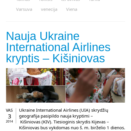
Varsuva
venecija
Viena
Nauja Ukraine
International Airlines
kryptis – Kišiniovas
Ukraine International Airlines (UIA) skrydžių
VAS
3
geografija pasipildo nauja kryptimi –
Kišiniovas (KIV). Tiesioginis skrydis Kijevas –
2014
Kišiniovas bus vykdomas nuo š. m. birželio 1 dienos.