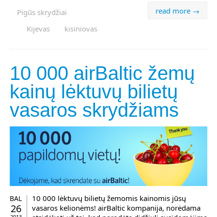
read more →
Pigūs skrydžiai
Kijevas
kisiniovas
10 000 airBaltic žemų
kainų lėktuvų bilietų
vasaros skrydžiams
10 000 lėktuvų bilietų žemomis kainomis jūsų
BAL
26
vasaros kelionėms! airBaltic kompanija, norėdama
2013