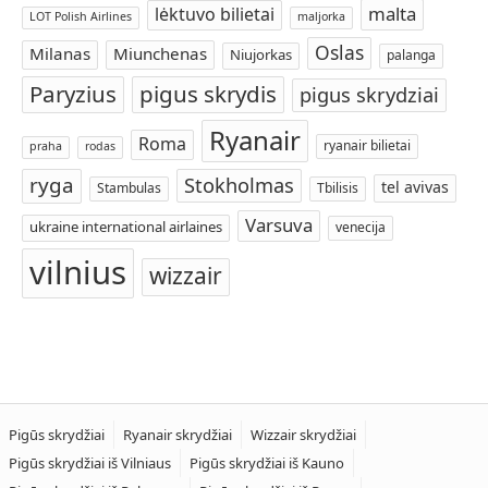
malta
lėktuvo bilietai
LOT Polish Airlines
maljorka
Oslas
Milanas
Miunchenas
Niujorkas
palanga
Paryzius
pigus skrydis
pigus skrydziai
Ryanair
Roma
ryanair bilietai
praha
rodas
ryga
Stokholmas
tel avivas
Stambulas
Tbilisis
Varsuva
ukraine international airlaines
venecija
vilnius
wizzair
Pigūs skrydžiai
Ryanair skrydžiai
Wizzair skrydžiai
Pigūs skrydžiai iš Vilniaus
Pigūs skrydžiai iš Kauno