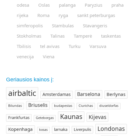
odesa
Oslas
palanga
Paryzius
praha
rijeka
Roma
ryga
sankt peterburgas
simferopolis
Stambulas
Stavangeris
Stokholmas
Talinas
Tamperė
taskentas
Tbilisis
tel avivas
Turku
Varsuva
venecija
Viena
Geriausios kainos į:
airbaltic
Barselona
Berlynas
Amsterdamas
Briuselis
Bilundas
budapestas
Ciurichas
diuseldorfas
Kaunas
Kijevas
Frankfurtas
Geteborgas
Londonas
Kopenhaga
larnaka
Liverpulis
kosas