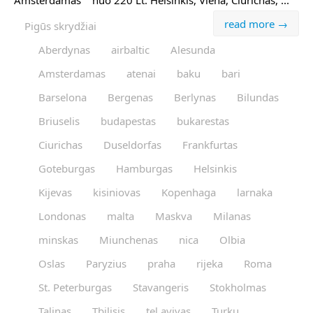
Amsterdamas nuo 220 Lt. Helsinkis, Viena, Ciurichas, ...
read more →
Pigūs skrydžiai
Aberdynas
airbaltic
Alesunda
Amsterdamas
atenai
baku
bari
Barselona
Bergenas
Berlynas
Bilundas
Briuselis
budapestas
bukarestas
Ciurichas
Duseldorfas
Frankfurtas
Goteburgas
Hamburgas
Helsinkis
Kijevas
kisiniovas
Kopenhaga
larnaka
Londonas
malta
Maskva
Milanas
minskas
Miunchenas
nica
Olbia
Oslas
Paryzius
praha
rijeka
Roma
St. Peterburgas
Stavangeris
Stokholmas
Talinas
Tbilisis
tel avivas
Turku