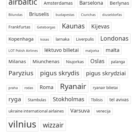
airbaltic
Barselona
Berlynas
Amsterdamas
Briuselis
Bilundas
budapestas
Ciurichas
diuseldorfas
Kaunas
Kijevas
Frankfurtas
Geteborgas
Londonas
Kopenhaga
larnaka
Liverpulis
kosas
malta
lėktuvo bilietai
LOT Polish Airlines
maljorka
Oslas
Milanas
Miunchenas
Niujorkas
palanga
Paryzius
pigus skrydis
pigus skrydziai
Ryanair
Roma
ryanair bilietai
praha
rodas
ryga
Stokholmas
tel avivas
Stambulas
Tbilisis
Varsuva
ukraine international airlaines
venecija
vilnius
wizzair