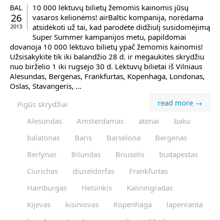
10 000 lėktuvų bilietų žemomis kainomis jūsų
BAL
26
vasaros kelionėms! airBaltic kompanija, norėdama
atsidėkoti už tai, kad parodėte didžiulį susidomėjimą
2013
Super Summer kampanijos metu, papildomai
dovanoja 10 000 lėktuvo bilietų ypač žemomis kainomis!
Užsisakykite tik iki balandžio 28 d. ir mėgaukitės skrydžiu
nuo birželio 1 iki rugsėjo 30 d. Lėktuvų bilietai iš Vilniaus
Alesundas, Bergenas, Frankfurtas, Kopenhaga, Londonas,
Oslas, Stavangeris, ...
read more →
Pigūs skrydžiai
Alesundas
Amsterdamas
atenai
baku
balatonas
Baris
Barselona
Bergenas
Berlynas
Bilundas
Briuselis
budapestas
Ciurichas
diuseldorfas
Frankfurtas
Hamburgas
Helsinkis
Kaliningradas
Kijevas
kisiniovas
Kopenhaga
lapenranta