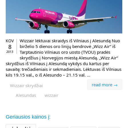
Wizzair lėktuvai skraidys iš Vilniaus į Alesundą Nuo
KOV
8
birželio 5 dienos oro linijų bendrovė „Wizz Air“ iš
Tarptautinio Vilniaus oro uosto (TVOU) pradės
2013
skrydžius į Norvegijos miestą Alesundą. „Wizz Air“
skrydžius iš Vilniaus į Alesundą vykdys du kartus per
savaitę: trečiadieniais ir sekmadieniais. Lėktuvas iš Vilniaus
kils 19.15 val., o iš Alesundo – 21.15 val. ...
read more →
Wizzair skrydžiai
Alesundas
wizzair
Geriausios kainos į: