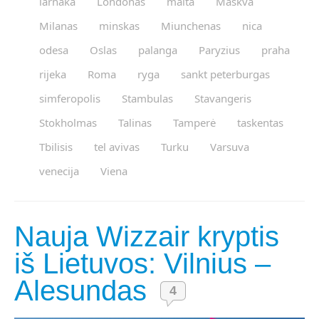
larnaka
Londonas
malta
Maskva
Milanas
minskas
Miunchenas
nica
odesa
Oslas
palanga
Paryzius
praha
rijeka
Roma
ryga
sankt peterburgas
simferopolis
Stambulas
Stavangeris
Stokholmas
Talinas
Tamperė
taskentas
Tbilisis
tel avivas
Turku
Varsuva
venecija
Viena
Nauja Wizzair kryptis
iš Lietuvos: Vilnius –
Alesundas
4