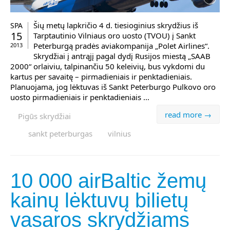
Šių metų lapkričio 4 d. tiesioginius skrydžius iš
SPA
15
Tarptautinio Vilniaus oro uosto (TVOU) į Sankt
Peterburgą pradės aviakompanija „Polet Airlines“.
2013
Skrydžiai į antrąjį pagal dydį Rusijos miestą „SAAB
2000“ orlaiviu, talpinančiu 50 keleivių, bus vykdomi du
kartus per savaitę – pirmadieniais ir penktadieniais.
Planuojama, jog lėktuvas iš Sankt Peterburgo Pulkovo oro
uosto pirmadieniais ir penktadieniais ...
read more →
Pigūs skrydžiai
sankt peterburgas
vilnius
10 000 airBaltic žemų
kainų lėktuvų bilietų
vasaros skrydžiams