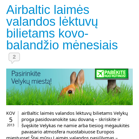
Airbaltic laimės
valandos lėktuvų
bilietams kovo-
balandžio mėnesiais
2
airBaltic laimės valandos lėktuvų bilietams Velykų
KOV
5
proga pasidovanokite sau dovaną – skriskite ir
švęskite Velykas ne namie arba tiesiog mėgaukitės
2013
pavasario atmosfera nuostabiuose Europos
miestuose! Štai mūsų Laimės valandos pasiūlymas –