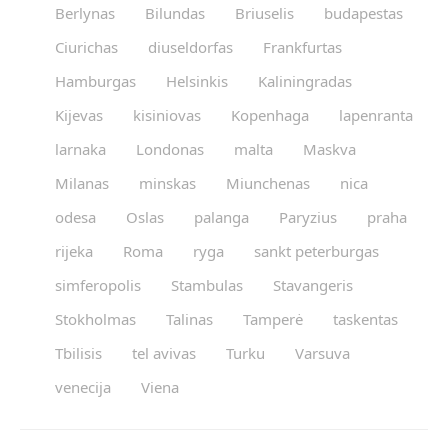
Berlynas
Bilundas
Briuselis
budapestas
Ciurichas
diuseldorfas
Frankfurtas
Hamburgas
Helsinkis
Kaliningradas
Kijevas
kisiniovas
Kopenhaga
lapenranta
larnaka
Londonas
malta
Maskva
Milanas
minskas
Miunchenas
nica
odesa
Oslas
palanga
Paryzius
praha
rijeka
Roma
ryga
sankt peterburgas
simferopolis
Stambulas
Stavangeris
Stokholmas
Talinas
Tamperė
taskentas
Tbilisis
tel avivas
Turku
Varsuva
venecija
Viena