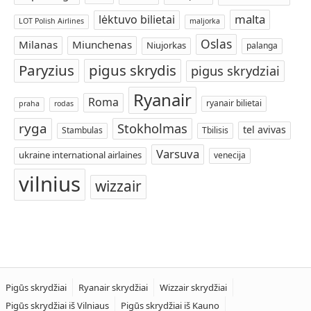
malta
lėktuvo bilietai
LOT Polish Airlines
maljorka
Oslas
Milanas
Miunchenas
Niujorkas
palanga
Paryzius
pigus skrydis
pigus skrydziai
Ryanair
Roma
ryanair bilietai
praha
rodas
ryga
Stokholmas
tel avivas
Stambulas
Tbilisis
Varsuva
ukraine international airlaines
venecija
vilnius
wizzair
Pigūs skrydžiai
Ryanair skrydžiai
Wizzair skrydžiai
Pigūs skrydžiai iš Vilniaus
Pigūs skrydžiai iš Kauno