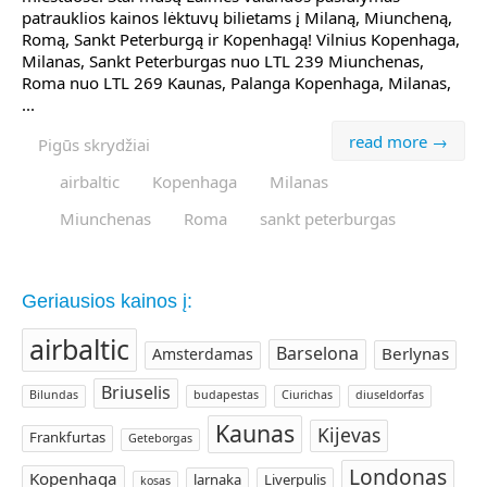
patrauklios kainos lėktuvų bilietams į Milaną, Miuncheną,
Romą, Sankt Peterburgą ir Kopenhagą! Vilnius Kopenhaga,
Milanas, Sankt Peterburgas nuo LTL 239 Miunchenas,
Roma nuo LTL 269 Kaunas, Palanga Kopenhaga, Milanas,
...
read more →
Pigūs skrydžiai
airbaltic
Kopenhaga
Milanas
Miunchenas
Roma
sankt peterburgas
Geriausios kainos į:
airbaltic
Barselona
Berlynas
Amsterdamas
Briuselis
Bilundas
budapestas
Ciurichas
diuseldorfas
Kaunas
Kijevas
Frankfurtas
Geteborgas
Londonas
Kopenhaga
larnaka
Liverpulis
kosas