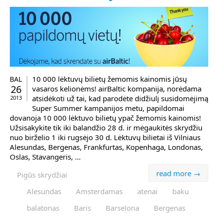
10 000 lėktuvų bilietų žemomis kainomis jūsų
BAL
26
vasaros kelionėms! airBaltic kompanija, norėdama
atsidėkoti už tai, kad parodėte didžiulį susidomėjimą
2013
Super Summer kampanijos metu, papildomai
dovanoja 10 000 lėktuvo bilietų ypač žemomis kainomis!
Užsisakykite tik iki balandžio 28 d. ir mėgaukitės skrydžiu
nuo birželio 1 iki rugsėjo 30 d. Lėktuvų bilietai iš Vilniaus
Alesundas, Bergenas, Frankfurtas, Kopenhaga, Londonas,
Oslas, Stavangeris, ...
read more →
Pigūs skrydžiai
Alesundas
Amsterdamas
atenai
baku
balatonas
Baris
Barselona
Bergenas